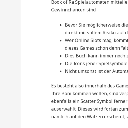
Book of Ra Spielautomaten mitteile
Gewinnchancen sind.
Bevor Sie möglicherweise die 
direkt mit vollem Risiko auf 
Wer Online Slots mag, kommt 
dieses Games schon denn “alt
Dies Buch kann immer noch ze
Die Icons jener Spielsymbole
Nicht umsonst ist der Automa
Es besteht also innerhalb des Game
Ihre Boni kommen wollen, sind verpf
ebenfalls ein Scatter Symbol ferner
auserwählt. Dieses wird fortan zum
nämlich auf den Walzen erscheint, w