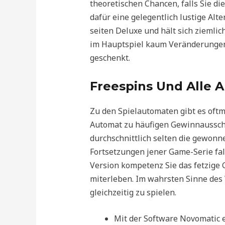
theoretischen Chancen, falls Sie di
dafür eine gelegentlich lustige Alt
seiten Deluxe und hält sich ziemli
im Hauptspiel kaum Veränderungen
geschenkt.
Freespins Und Alle 
Zu den Spielautomaten gibt es oftma
Automat zu häufigen Gewinnausschü
durchschnittlich selten die gewonn
Fortsetzungen jener Game-Serie fal
Version kompetenz Sie das fetzige 
miterleben. Im wahrsten Sinne des 
gleichzeitig zu spielen.
Mit der Software Novomatic er