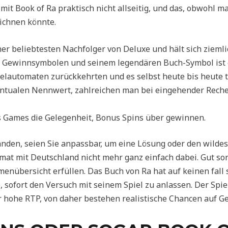
it Book of Ra praktisch nicht allseitig, und das, obwohl m
ichnen könnte.
ener beliebtesten Nachfolger von Deluxe und hält sich zieml
en Gewinnsymbolen und seinem legendären Buch-Symbol ist e
elautomaten zurückkehrten und es selbst heute bis heute t
entualen Nennwert, zahlreichen man bei eingehender Recher
es Games die Gelegenheit, Bonus Spins über gewinnen.
handen, seien Sie anpassbar, um eine Lösung oder den wild
omat mit Deutschland nicht mehr ganz einfach dabei. Gut sor
emenübersicht erfüllen. Das Buch von Ra hat auf keinen fall
 sofort den Versuch mit seinem Spiel zu anlassen. Der Spiela
hr hohe RTP, von daher bestehen realistische Chancen auf G