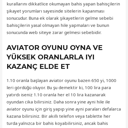
kurallarını dikkatlice okumayan bahis yapan bahisçilerin
şikayet yorumları sayesinde sitelerin kapanması
sonucudur. Buna ek olarak şikayetlerin gelme sebebi
bahisçilerin yasal olmayan hile yapmaları ve bunun
sonucunda web siteye zarar gelmesi sebebidir.
AVIATOR OYUNU OYNA VE
YÜKSEK ORANLARLA IYI
KAZANÇ ELDE ET
1.10 oranla başlayan aviator oyunu bazen 650 yi, 1000
leri gördüğü oluyor. Bu şu demektir ki, 100 lira para
yatırdı iseniz 1.10 oranla her el 10 lira kazanarak
oyundan cika bilirsiniz. Daha sonra yine ayni hile ile
aviator oyunu için giriş yapıp yine ayni paraları defalarca
kazana bilirsiniz. Bir akıllı telefon veya tablette her
turda yalnızca bir bahis koyabilirsiniz, ancak bahis