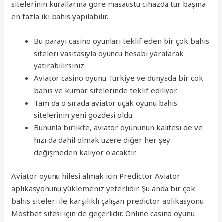
sitelerinin kurallarına göre masaüstü cihazda tur başına
en fazla iki bahis yapılabilir.
Bu parayı casino oyunları teklif eden bir çok bahis
siteleri vasıtasıyla oyuncu hesabı yaratarak
yatırabilirsiniz.
Aviator casino oyunu Turkiye ve dünyada bir cok
bahis ve kumar sitelerinde teklif ediliyor.
Tam da o sırada aviator uçak oyunu bahis
sitelerinin yeni gözdesi oldu.
Bununla birlikte, aviator oyununun kalitesi de ve
hızı da dahil olmak üzere diğer her şey
değişmeden kalıyor olacaktır.
Aviator oyunu hilesi almak icin Predictor Aviator
aplikasyonunu yüklemeniz yeterlidir. Şu anda bir çok
bahis siteleri ile karşılıklı çalışan predictor aplikasyonu
Mostbet sitesi için de geçerlidir. Online casino oyunu