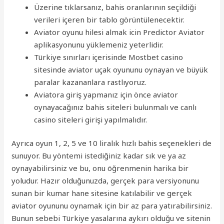
Üzerine tıklarsanız, bahis oranlarının seçildiği
verileri içeren bir tablo görüntülenecektir.
Aviator oyunu hilesi almak icin Predictor Aviator
aplikasyonunu yüklemeniz yeterlidir.
Türkiye sınırları içerisinde Mostbet casino
sitesinde aviator uçak oyununu oynayan ve büyük
paralar kazananlara rastlıyoruz.
Aviatora giriş yapmanız için önce aviator
oynayacağınız bahis siteleri bulunmalı ve canlı
casino siteleri girişi yapılmalıdır.
Ayrıca oyun 1, 2, 5 ve 10 liralık hızlı bahis seçenekleri de
sunuyor. Bu yöntemi istediğiniz kadar sık ve ya az
oynayabilirsiniz ve bu, onu öğrenmenin harika bir
yoludur. Hazır olduğunuzda, gerçek para versiyonunu
sunan bir kumar hane sitesine katılabilir ve gerçek
aviator oyununu oynamak için bir az para yatırabilirsiniz.
Bunun sebebi Türkiye yasalarına aykırı olduğu ve sitenin