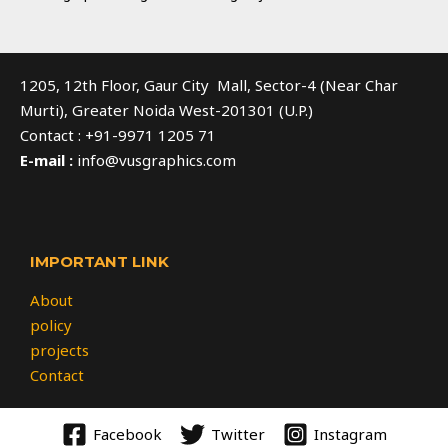
1205, 12th Floor, Gaur City Mall, Sector-4 (Near Char
Murti), Greater Noida West-201301 (U.P.)
Contact : +91-9971 1205 71
E-mail :
info@vusgraphics.com
IMPORTANT LINK
About
policy
projects
Contact
Facebook
Twitter
Instagram