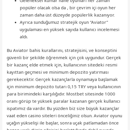
Geleneksel kumar hane oyunları her zaman
popüler olacak olsa da , bir çevrim içi oyun her
zaman daha üst düzeyde popülerlik kazanıyor.
Ayrıca sunduğumuz stratejik oyun “Aviator”
uygulaması en yüksek sayıda kullanıcı incelemesi
aldı.
Bu Aviator bahis kurallarını, stratejisini, ve konseptini
güvenli bir şekilde öğrenmek için çok uygundur. Gerçek
bir kazanç elde etmek için, kullanıcının sitedeki resmi
kayıttan geçmesi ve minimum depozito yatırması
gerekecektir. Gerçek kazançlarla oynamaya başlamak
için minimum depozito tutarı 0,15 TRY veya kullanıcının
para birimindeki karşılığıdır. Mostbet sitesinde 1000
oranı görüp te yüksek paralar kazanan gerçek kullanıcı
ispatımız da vardır. Bu yüzden biz size büyük kazançlar
vaat eden casino siteleri önceliğiniz olsun. Aviator oyunu
uçağın yükselişi ile başlar, sonra uçak patlamadan önce