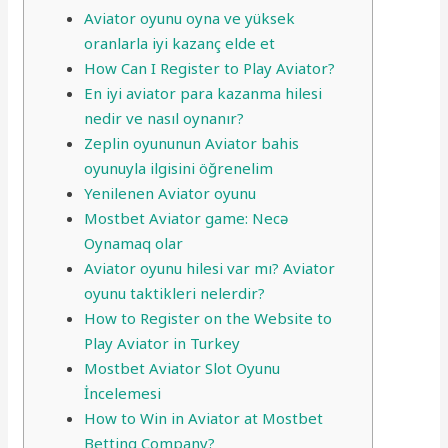
Aviator oyunu oyna ve yüksek
oranlarla iyi kazanç elde et
How Can I Register to Play Aviator?
En iyi aviator para kazanma hilesi
nedir ve nasıl oynanır?
Zeplin oyununun Aviator bahis
oyunuyla ilgisini öğrenelim
Yenilenen Aviator oyunu
Mostbet Aviator game: Necə
Oynamaq olar
Aviator oyunu hilesi var mı? Aviator
oyunu taktikleri nelerdir?
How to Register on the Website to
Play Aviator in Turkey
Mostbet Aviator Slot Oyunu
İncelemesi
How to Win in Aviator at Mostbet
Betting Company?