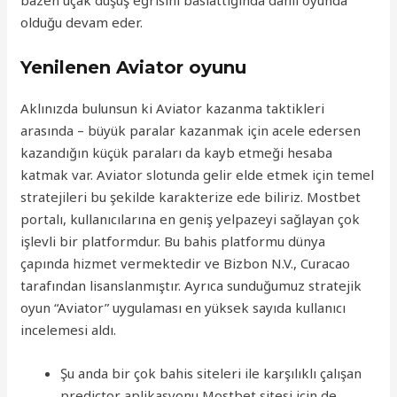
bazen uçak düşüş eğrisini baslattığında dahil oyunda
olduğu devam eder.
Yenilenen Aviator oyunu
Aklınızda bulunsun ki Aviator kazanma taktikleri
arasında – büyük paralar kazanmak için acele edersen
kazandığın küçük paraları da kayb etmeği hesaba
katmak var. Aviator slotunda gelir elde etmek için temel
stratejileri bu şekilde karakterize ede biliriz. Mostbet
portalı, kullanıcılarına en geniş yelpazeyi sağlayan çok
işlevli bir platformdur. Bu bahis platformu dünya
çapında hizmet vermektedir ve Bizbon N.V., Curacao
tarafından lisanslanmıştır. Ayrıca sunduğumuz stratejik
oyun “Aviator” uygulaması en yüksek sayıda kullanıcı
incelemesi aldı.
Şu anda bir çok bahis siteleri ile karşılıklı çalışan
predictor aplikasyonu Mostbet sitesi için de