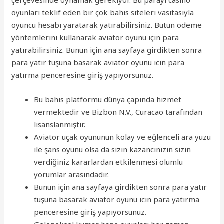
oyunları teklif eden bir çok bahis siteleri vasıtasıyla
oyuncu hesabı yaratarak yatırabilirsiniz. Bütün ödeme
yöntemlerini kullanarak aviator oyunu için para
yatırabilirsiniz. Bunun için ana sayfaya girdikten sonra
para yatır tuşuna basarak aviator oyunu icin para
yatırma penceresine giriş yapıyorsunuz.
Bu bahis platformu dünya çapında hizmet
vermektedir ve Bizbon N.V., Curacao tarafından
lisanslanmıştır.
Aviator uçak oyununun kolay ve eğlenceli ara yüzü
ile şans oyunu olsa da sizin kazancınızın sizin
verdiğiniz kararlardan etkilenmesi olumlu
yorumlar arasındadır.
Bunun için ana sayfaya girdikten sonra para yatır
tuşuna basarak aviator oyunu icin para yatırma
penceresine giriş yapıyorsunuz.