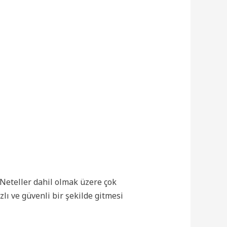
e Neteller dahil olmak üzere çok
lı ve güvenli bir şekilde gitmesi