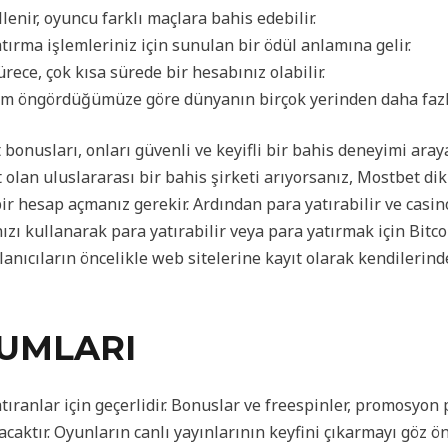
enir, oyuncu farklı maçlara bahis edebilir.
ırma işlemleriniz için sunulan bir ödül anlamına gelir.
ürece, çok kısa sürede bir hesabınız olabilir.
im öngördüğümüze göre dünyanın birçok yerinden daha fazla 
 bonusları, onları güvenli ve keyifli bir bahis deneyimi araya
olan uluslararası bir bahis şirketi arıyorsanız, Mostbet dik
bir hesap açmanız gerekir. Ardından para yatırabilir ve ca
nızı kullanarak para yatırabilir veya para yatırmak için Bitco
lanıcıların öncelikle web sitelerine kayıt olarak kendileri
UMLARI
ıranlar için geçerlidir. Bonuslar ve freespinler, promosyon
lacaktır. Oyunların canlı yayınlarının keyfini çıkarmayı gö