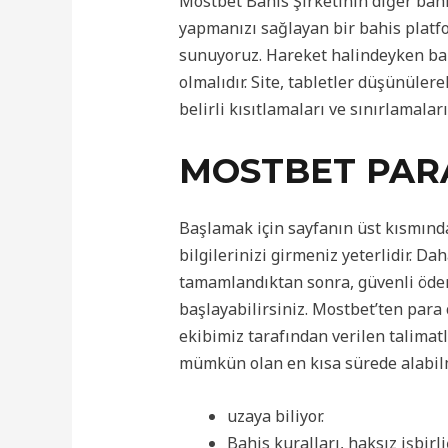
Mostbet Bahis Şirketinin diğer bahis
yapmanızı sağlayan bir bahis platfor
sunuyoruz. Hareket halindeyken bah
olmalıdır. Site, tabletler düşünüle
belirli kısıtlamaları ve sınırlamalar
MOSTBET PAR
Başlamak için sayfanın üst kısmında
bilgilerinizi girmeniz yeterlidir. Da
tamamlandıktan sonra, güvenli öde
başlayabilirsiniz. Mostbet’ten par
ekibimiz tarafından verilen talimat
mümkün olan en kısa sürede alabilm
uzaya biliyor.
Bahis kuralları, haksız işbir