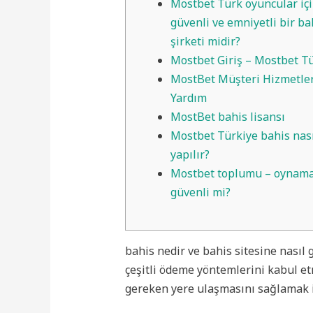
Mostbet Türk oyuncular iç
güvenli ve emniyetli bir ba
şirketi midir?
Mostbet Giriş – Mostbet T
MostBet Müşteri Hizmetleri
Yardım
MostBet bahis lisansı
Mostbet Türkiye bahis nası
yapılır?
Mostbet toplumu – oynam
güvenli mi?
bahis nedir ve bahis sitesine nasıl 
çeşitli ödeme yöntemlerini kabul et
gereken yere ulaşmasını sağlamak içi