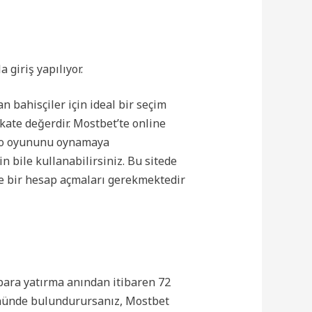
giriş yapılıyor.
n bahisçiler için ideal bir seçim
kate değerdir. Mostbet’te online
sino oyununu oynamaya
in bile kullanabilirsiniz. Bu sitede
nde bir hesap açmaları gerekmektedir
 para yatırma anından itibaren 72
z önünde bulundurursanız, Mostbet