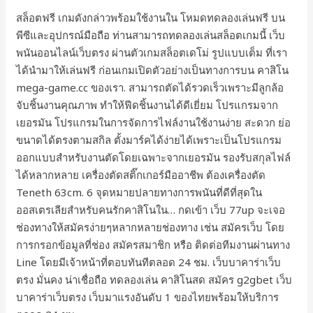
สล็อตฟรี เกมดังกล่าวพร้อมใช้งานใน โหมดทดลองเล่นฟรี บน
พีซีและอุปกรณ์มือถือ ท่านสามารถทดลองเล่นสล็อตเกมนี้ เว็บ
พนันออนไลน์เว็บตรง ผ่านตัวเกมสล็อตเดโม่ รูปแบบเต็ม ที่เรา
ได้นำมาให้เล่นฟรี ก่อนเกมเปิดตัวอย่างเป็นทางการบน คาสิโน
mega-game.cc ของเรา. สามารถตัดได้รวดเร็วเพราะมีลูกล้อ
จับชิ้นงานคุณภาพ ทำให้ฟีดชิ้นงานได้ดีเยี่ยม โปรแกรมจาก
เยอรมัน โปรแกรมในการจัดการไฟล์งานใช้งานง่าย สะดวก ย่อ
ขนาดได้ตรงตามสกิล ตั้งมาร์คได้ง่ายได้เพราะเป็นโปรแกรม
ออกแบบสำหรับงานตัดโดยเฉพาะจากเยอรมัน รองรับสกุลไฟล์
ได้หลากหลาย เครื่องตัดสติ๊กเกอร์มืออาชีพ ต้องเครื่องตัด
Teneth 63cm. 6 จุดหมายปลายทางการพนันที่ดีที่สุดใน
ออสเตรเลียสำหรับคนรักคาสิโนใน… กดเข้า เว็บ 77up จะเจอ
ช่องทางให้สมัครง่ายๆหลากหลายช่องทาง เช่น สมัครเว็บ โดย
การกรอกข้อมูลที่ช่อง สมัครสมาชิก หรือ ติดต่อทีมงานผ่านทาง
Line โดยมีเจ้าหน้าที่ตอบทันทีตลอด 24 ชม. เว็บบาคาร่าเว็บ
ตรง มั่นคง น่าเชื่อถือ ทดลองเล่น คาสิโนสด สมัคร g2gbet เว็บ
บาคาร่าเว็บตรง เว็บมาแรงอันดับ 1 ของไทยพร้อมให้บริการ