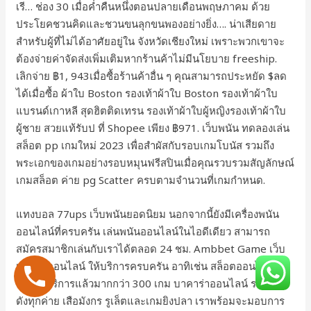
เรี… ช่อง 30 เมื่อค่ำคืนหนึ่งตอนปลายเดือนพฤษภาคม ด้วย
ประโยคชวนคิดและชวนขนลุกขนพองอย่างยิ่ง…. น่าเสียดาย
สำหรับผู้ที่ไม่ได้อาศัยอยู่ใน จังหวัดเชียงใหม่ เพราะพวกเขาจะ
ต้องจ่ายค่าจัดส่งเพิ่มเติมหากร้านค้าไม่มีนโยบาย freeship.
เลิกจ่าย ฿1, 943เมื่อซื้อร้านค้าอื่น ๆ คุณสามารถประหยัด $ลด
ได้เมื่อซื้อ ผ้าใบ Boston รองเท้าผ้าใบ Boston รองเท้าผ้าใบ
แบรนด์เกาหลี สุดฮิตติดเทรน รองเท้าผ้าใบผู้หญิงรองเท้าผ้าใบ
ผู้ชาย สวยแท้รับป ที่ Shopee เพียง ฿971. เว็บพนัน ทดลองเล่น
สล็อต pp เกมใหม่ 2023 เพื่อสำผัสกับรอบเกมโบนัส รวมถึง
พระเอกของเกมอย่างรอบหมุนฟรีสปินเมื่อคุณรวบรวมสัญลักษณ์
เกมสล็อต ค่าย pg Scatter ครบตามจำนวนที่เกมกำหนด.
แทงบอล 77ups เว็บพนันยอดนิยม นอกจากนี้ยังมีเครื่องพนัน
ออนไลน์ที่ครบครัน เล่นพนันออนไลน์ในไอดีเดียว สามารถ
สมัครสมาชิกเล่นกับเราได้ตลอด 24 ชม. Ambbet Game เว็บ
เดิมพันออนไลน์ ให้บริการครบครัน อาทิเช่น สล็อตออนไลน์ที่
เปิดให้บริการแล้วมากกว่า 300 เกม บาคาร่าออนไลน์ รวมค่าย
ดังทุกค่าย เสือมังกร รูเล็ตและเกมยิงปลา เราพร้อมจะมอบการ