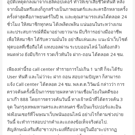
อุบัติเหตุตกลงมาจากเฮลิคอปเตอร์ ทำให้เขาเสียชีวิตทันที หลัง
จากนั้นอินทรีแดงก็ถูกสร้างเป็นภาพยนตร์และละครอีกหลายครั้ง
ครั้งล่าสุดคือภาพยนตร์ในปี พ. และคุณสามารถเล่นได้ตลอด 24
ชั่วโมง ให้สมาชิกทุกคน ได้เพลิดเพลิน แน่นอนในระหว่างเกม
และประสบการณ์ที่มีมาอย่างยาวนาน มีบริการอย่างมืออาชีพ
เพื่อให้สมาชิก ได้รับความมั่นใจ อย่าลืมเล่นและ แนะนำเว็บไซต์
ฟุตบอลที่เชื่อถือได้ แทงบอลผ่าน ระบบออนไลน์ ไม่ต้องกลัว
หมดห่วง ยังมีบริการ รวดเร็วทันใจ ฝาก-ถอน ได้ตลอด 24 ชม.
เพียงเท่านี้รอ call center ทำรายการไม่เกิน 1 นาที ก็จะได้รับ
User ทันที และไม่ว่าจะ ฝาก ถอน สอบถามปัญหา ก็สามารถ
แจ้ง Call center ได้ตลอด 24 ชม. พล.ต.ต.วิวัฒน์ กล่าวว่า การ
ตรวจค้นครั้งนี้เป็นการขยายผลหาความเชื่อมโยงในคดีของ
มาเก๊า 888 โดยการตรวจค้นวันนี้ ทางเจ้าหน้าที่ได้ตรวจค้น 3
จุด ในกรุงเทพมหานครและสกลนคร ซึ่งเป็นแร็ปเปอร์และอิน
ฟลเิอนเซอร์ที่โฆษณาเว็บพนันออนไลน์ อย่างไรก็ตามช่วงบ่าย
วันนี้ จะทำการสอบปากคำและแถลงข้อเท็จจริงต่อไป.
สัญลักษณ์เสริมคือ”ชาวประมงที่ถือปลาอยู่ในมือ”จะปรากฏ