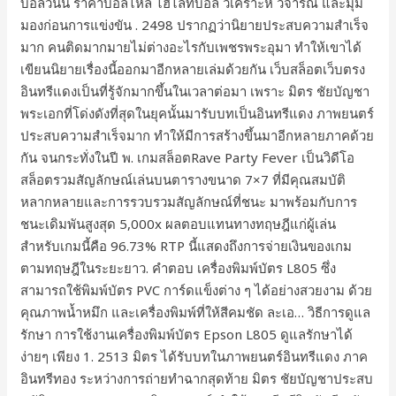
บอลวันนี้ ราคาบอลไหล ไฮไลท์บอล วิเคราะห์ วิจารณ์ และมุม
มองก่อนการแข่งขัน . 2498 ปรากฏว่านิยายประสบความสำเร็จ
มาก คนติดมากมายไม่ต่างอะไรกับเพชรพระอุมา ทำให้เขาได้
เขียนนิยายเรื่องนี้ออกมาอีกหลายเล่มด้วยกัน เว็บสล็อตเว็บตรง
อินทรีแดงเป็นที่รู้จักมากขึ้นในเวลาต่อมา เพราะ มิตร ชัยบัญชา
พระเอกที่โด่งดังที่สุดในยุคนั้นมารับบทเป็นอินทรีแดง ภาพยนตร์
ประสบความสำเร็จมาก ทำให้มีการสร้างขึ้นมาอีกหลายภาคด้วย
กัน จนกระทั่งในปี พ. เกมสล็อตRave Party Fever เป็นวิดีโอ
สล็อตรวมสัญลักษณ์เล่นบนตารางขนาด 7×7 ที่มีคุณสมบัติ
หลากหลายและการรวบรวมสัญลักษณ์ที่ชนะ มาพร้อมกับการ
ชนะเดิมพันสูงสุด 5,000x ผลตอบแทนทางทฤษฎีแก่ผู้เล่น
สำหรับเกมนี้คือ 96.73% RTP นี้แสดงถึงการจ่ายเงินของเกม
ตามทฤษฎีในระยะยาว. คำตอบ เครื่องพิมพ์บัตร L805 ซึ่ง
สามารถใช้พิมพ์บัตร PVC การ์ดแข็งต่าง ๆ ได้อย่างสวยงาม ด้วย
คุณภาพน้ำหมึก และเครื่องพิมพ์ที่ให้สีคมชัด ละเอ… วิธีการดูแล
รักษา การใช้งานเครื่องพิมพ์บัตร Epson L805 ดูแลรักษาได้
ง่ายๆ เพียง 1. 2513 มิตร ได้รับบทในภาพยนตร์อินทรีแดง ภาค
อินทรีทอง ระหว่างการถ่ายทำฉากสุดท้าย มิตร ชัยบัญชาประสบ