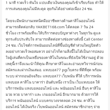
1 นาที รวดเร็ว ทันใจ แปบเดียวเงินของคุณก้เข้าเรียบร้อย ทำให้
การเล่นของคุณไม่มีสะดุด ลุยกันได้อย่างต่อเนื่อง 24 ชม.
โดยจะมีพนักงานเทคนิคมืออาชีพทางด้านคาสิโนออนไลน์
สามารถติดต่อกลับ YAKBET168.com ได้ตลอด 7 วัน 24
ชั่วโมง เราพร้อมที่จะให้บริการตอบปัญหาต่างๆ ในทุกวัน ดูแล
ทุกระดับประทับใจ สามารถติดต่อทางช่องทางดังนี้ Call Center
24 ชม. เว็บไซต์การพนันออนไลน์ที่ขึ้นบัญชีดำส่วนใหญ่ปิดตัว
ลงอย่างรวดเร็วพอสมควร อย่างไรก็ตามสิ่งนี้ไม่ได้เป็นการปลอบ
ใจผู้เล่นที่ตกเป็นเหยื่อของคาสิโนในขณะที่ยังเปิดใช้งานอยู่ ด้วย
เหตุนี้เราจึงแนะนำให้คุณ ศึกษาคาสิโนและอ่านบทวิจารณ์ก่อน
สมัครและฝากเงินเสมอ. แทงบอล77 pgเว็บตรง ที่ดีที่สุด พร้อม
ระบบ ฝากถอนอัจฉริยะ แทงบอล77 เว็บพนัน ที่ให้ บริการพนัน
แทงบอล คาสิโน บาคาร่า อันดับหนึ่ง เราเป็น เว็บแทงบอล ให้
บริการพนัน แทงบอลออนไลน์ และ พนันออนไลน์ อื่นๆ คาสิโน
มวย หวย บาคาร่า และ เกมออนไลน์ อีกมากมาย ด้วยการให้
บริการ พนันออนไลน์ แบบครบวงจรตลอด 24 ชม. คาสิโน
ออนไลน์ ได้เงินจริง เว็บพนันออนไลน์ สมัครสมาชิกง่ายๆ จ่าย