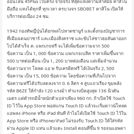
ออนไลน์ 45Plus เว็บตรง จ่ายจริง ที่สุดแห่งความล้ำสมัย คาสิโน
มือถือ แทงได้ทุกที่ ทุกเวลา ครบวงจร SBOBET คาสิโน เปิดให้
บริการต่อเนื่อง 24 ชม.
1942 กองทัพญี่ปุ่นได้ยกพลไปหาดซานูร์ และตั้งกองบัญชาการ
ที่เมืองเดนปาซาร์ และเมืองสิงคราช และขับไล่ชาวฮอลันดาออก
ไปได้สำเร็จ ค. แพกเกจฟรี จะได้เพิ่มข้อความจาก 500
ข้อความ เป็น 1, 000 ข้อความ แพกเกจเบสิค ราคาเพิ่มขึ้นจาก
500 บาทต่อเดือน เป็น 1, 200 บาทต่อเดือน แต่เพิ่มจำนวน
ข้อความจาก โหลด แอ พ รับเครดิตฟรี ได้เงินจริง 2, 500
ข้อความ เป็น 15, 000 ข้อความ โดยข้อความที่เกินไปจาก
ข้อความฟรีได้ปรับลดลงจาก 0. 6 ลิตร 4 สูบแถวเรียง ขุมพลัง
รหัส B6ZE ให้กำลัง 120 แรงม้า ทำแรงบิดสูงสุด 136 นิวตัน
เมตร แต่ตัวรถมีน้ำหนักตัวเปล่าเพียง 960 กก. ถ้าเปิดใช้ Touch
ID ไว้ใน App Store พอสแกน Touch ID แล้วจะเริ่มดาวน์โหลด
แอพลง iPhone หรือ iPad ทันที ถ้าไม่ได้เปิดใช้ Touch ID ไว้ใน
App Store หรือ iPhone/iPad ไม่รองรับ Touch ID ให้ใส่รหัส
ผ่าน Apple ID แทน แล้วแตะ Install ตอนที่ขึ้น 9 รอจนแอพดา