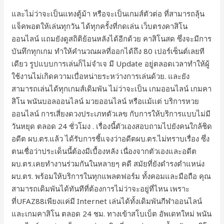
และไม่ว่าจะเป็นแทงตู้ม้า หรือจะเป็นเกมส์ตัวต่อ ที่สามารถลุ้น
แจ็คพอตให้เล่นทุกวัน ได้ทุกครั้งที่กดเล่น เว็บตรงคาสิโน
ออนไลน์ แถมยังดูสถิติย้อนหลังได้อีกด้วย คาสิโนสด ซึ่งจะมีการ
บันทึกทุกเกม ทำให้คำนวณผลที่ออกได้ถึง 80 เปอร์เซ็นต์เลยที
เดียว รูปแบบการเล่นก็ไม่จำเจ มี Update อยู่ตลอดเวลาทำให้ผู้
ใช้งานไม่เกิดความเบื่อหน่ายระหว่างการเล่นด้วย. และยัง
สามารถเล่นได้ทุกเกมส์เดิมพัน ไม่ว่าจะเป็น เกมออนไลน์ เกมคา
สิโน พนันบอลออนไลน์ มวยออนไลน์ หรือเเม้เเต่ บริการหวย
ออนไลน์ การเสี่ยงดวงประเภทตัวเลข กับการให้บริการแบบไม่มี
วันหยุด ตลอด 24 ชั่วโมง . เรื่องนี้ตัวเองสอบถามไปยังคนใกล้ชิด
อดีต ผบ.ตร.แล้ว ได้รับการชี้แจงว่าอดีตผบ.ตร.ไม่ทราบเรื่อง ซึ่ง
ตนเชื่อว่าประเด็นนี้ต้องมีเบื้องหลัง เนื่องจากตัวเองและอดีต
ผบ.ตร.เคยทำงานร่วมกันในหลายๆ คดี สมัยที่ยังดำรงตำแหน่ง
ผบ.ตร. พร้อมให้บริการในทุกแพลตฟอร์ม ทั้งคอมและมือถือ คุณ
สามารถเดิมพันได้ทันทีที่ต้องการไม่ว่าจะอยู่ที่ไหน เพราะ
ที่UFAZ88เพียงแค่มี Internet เล่นได้ทั้งเดิมพันกีฬาออนไลน์
และเกมคาสิโน ตลอด 24 ชม. ทางเข้าสโบเบ็ต อัพเดทใหม่ พนัน