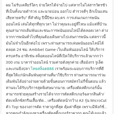
ผม ไม่รับเคลียร์ใดๆ จ่ายใครได้จ่ายไป แต่หากไม่ไล่สารวัตรซัว
ที่เป็นทั้งนายตำรวจ และนายบ่อน ออกไป ตำรวจดีๆ อีกเป็นแสน
เสียหายครับ” ที่สำคัญ ปีนี้ปีชง ผบ.ตร. การเล่นเกมการพนัน
ออนไลน์ เล่นได้ทุกที่ทุกเวลา ไม่ว่าคุณจะอยู่ที่ไหน แม้แต่ที่บ้าน
คุณสามารถเดิมพันและชนะการพนันออนไลน์ได้ตลอดเวลา ต่าง
จากการพนันทั่วไปที่คุณต้องเดินทางไปเล่นการพนัน แต่คราวนี้
มันไม่จำเป็นอีกต่อไป เพราะท่านสามารถเล่นพนันออนไลน์ได้
ตลอด 24 ชม. Ambbet Game เว็บเดิมพันออนไลน์ ให้บริการ
ครบครัน อาทิเช่น สล็อตออนไลน์ที่เปิดให้บริการแล้วมากกว่า
300 เกม บาคาร่าออนไลน์ รวมค่ายดังทุกค่าย เสือมังกร รูเล็ต
และเกมยิงปลา
ไทยสล็อต888
เราพร้อมจะมอบการบริการที่ดี
ที่สุดให้แก่นักเดิมพันทุกท่านที่มาใช้บริการ ท่านสามารถมาร่วม
เดิมพันได้อย่างง่ายดายด้วยขั้นตอนการสมัครไม่กี่ขั้นตอน แล้ว
ท่านจะได้รับบริการสุดพิเศษมากมาย. เครื่องตัดสติกเกอร์นั้น
สามารถช่วยคุณสร้างรายได้จากการตัดสติกเกอร์ฉลากสินค้า/
ตัดเฟล็กซ์สกรีนเสื้อ/ตัด… เครื่องตัดหน้ากว้าง A3 รุ่น MicroCut
ตัว Top ของวงการตัด ราคาถูกที่สุด คุ้มค่าที่สุด เพราะมีฟังก์ชั่…
หากคุณกำลังมองหาเครื่องตัดสติ้กเกอร์ราคาถูก คุณได้เจอแล้ว