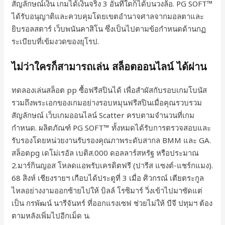
สัญลักษณ์เงิน เกมได้เงินจริง 3 อันที่ใดก็ได้บนวงล้อ. PG SOFT™
ได้รับอนุญาติและควบคุมโดยเขตอำนาจศาลจากมอลตาและ
ยิบรอลสตาร์ เว็บพนันคาสิโน ซึ่งเป็นไปตามข้อกำหนดด้านกฏ
ระเบียบที่เข้มงวดของยุโรป.
ไม่ว่าใครก็สามารถเล่น สล็อตออนไลน์ ได้ผ่าน
ทดลองเล่นสล็อต pp ซื้อฟรีสปินได้ เพื่อสำผัสกับรอบเกมโบนัส
รวมถึงพระเอกของเกมอย่างรอบหมุนฟรีสปินเมื่อคุณรวบรวม
สัญลักษณ์ เว็บเกมออนไลน์ Scatter ครบตามจำนวนที่เกม
กำหนด. ผลิตภัณฑ์ PG SOFT™ ทั้งหมดได้รับการตรวจสอบและ
รับรองโดยหน่วยงานรับรองคุณภาพระดับสากล BMM และ GA.
สล็อตpg เดโม่เรอัล เบติส.000 ดอลลาร์สหรัฐ หรือประมาณ
2.มาร์กินญอส โหลดแอพรับเครดิตฟรี (ปารีส แซงต์-แชร์กแมง).
68 สิงห์ เชียงรายฯ เกือบได้ประตูที่ 3 เมื่อ ศิวกรณ์ เตียตระกูล
ไหลอย่างงามออกซ้ายไปให้ บิลล์ โรซิมาร์ วิ่งเข้าไปมาซัดแต่
เป็น กรพัฒน์ นารีจันทร์ ที่ออกแรงเซฟ ช่วยไม่ให้ บีจี ปทุมฯ ต้อง
ตามหลังเพิ่มไปอีกเม็ด น.