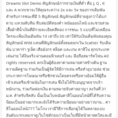
Dreams Slot Demo สัญลักษณ์การจ่ายเงินที่ต่ำ คือ J, Q , K
และ A พวกเขาจะให้คุณระหว่าง 2x และ 5x ของการเดิมพัน
สำหรับการชนะที่มี 5 สัญลักษณ์ สัญลักษณ์ที่จ่ายสูงกว่าได้แก่
ดาบ แหวนทับทิม หีบสมบัติทองคำ พนันออนไลน์ และชายสวม
เสื้อผ้าสีน้ำเงินที่มีรายละเอียดสีทอง การชนะ 5 แบบที่ไม่เหมือน
ใครจะเพิ่มเงินเดิมพัน 10 เท่าถึง 30 เท่าให้กับเงินเดิมพันของคุณ
สัญลักษณ์ Wild แทนที่สัญลักษณ์ทั้งหมดยกเว้น Scatter. รับเดิม
พัน บาคาร่า รูเล็ต เสือมังกร สล็อต และเกม คาสิโน ทุกประเภท
เล่นง่าย ได้งินจริง ผ่านคอมพิวเตอร์ และ มือถือสมาร์ทโฟน All
rights reserved. ตกเป็นผู้ต้องหาตามหมายศาลข้างต้น ฐาน
ความผิดฐาน ร่วมกันเป็นผู้จัดให้มีการเล่น หรือทำอุบายล่อ ช่วย
ประกาศการโฆษณาหรือชักชวนโดยตรงหรือทางอ้อมให้ผู้อื่น
เข้าเล่นหรือเข้าพนันในการเล่น ซึ่งไม่ได้รับอนุญาตจากเจ้า
พนักงาน, ร่วมกันฟอกเงิน ตามหมายจับศาลอาญา ลงวันที่ 31
ม.ค. สำหรับจีคลับ นั้นเป็นเว็บพนันคาสิโนออนไลน์ที่ได้รับความ
นิยมเป็นอย่างมากและยังได้รับความนิยมมาอย่างยาวนาน… คา
สิโนออนไลน์777 ไม่โกง เรามีวิธีการเลือกดูได้ในหลายแบบ
อันดับแรกเลยเราดูเว็บไซต์ก่อนว่าเป็นเว็บที่มีหน้าตาสดใสและมี