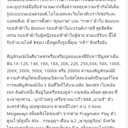
และอุปกรณ์มือถือจำนวนมากเพื่อตรวจสอบความเข้ากันได้เต็ม
รูปแบบบนแอนดรอยด์,ไอโอเอสและวินโดวส์เบราว์เซอร์และ
แอพพลิเค. ด้วยการตั้งค่า “คุณภาพ” และ “ราคา” ผ้าใบ Boston
รองเท้าผ้าใบ Boston รองเท้าผ้าใบแบรนด์เกาหลี สุดฮิตติด
เทรน รองเท้าผ้าใบผู้หญิงรองเท้าผ้าใบผู้ชาย สวยแท้รับป นี้ได้
รับจำนวนไลค์ $ชอบ เมื่อพูดถึงรูปนี้คุณ “กล้า” สั่งหรือยัง.
สัญลักษณ์เงินคือ”เพชรหรือเหรียญทองแดงที่มีปลา”มีมูลค่าเดิม
พัน 1X-12X, 14X, 16X, 18X, 20X, 22X, 25X,30X, 50X, 100X,
200X, 300X, 500X, 1000X หรือ 2000X ค่าของสัญลักษณ์มี
ความสำคัญก็ต่อเมื่อคุณเปิดเกมโบนัสโฮลแอนด์สปินเนอร์โดย
การลงสัญลักษณ์เงิน 3 อันที่ใดก็ได้บนวงล้อ. Beo89 เว็บพนัน
slot อันดับหนึ่ง ที่อยู่ในเครือของยูฟ่า เกมพนัน สล็อต สุดเฮง ที่
จะพาทุกท่าน… บุกบ้านหรู เครือข่ายมาเก๊า 888 „มายส์’“ ตัว
ละครสำคัญ เผ่นซุกฮ่องกง คาดหนีไปหา 4 บ. 5 lions
Megaways สล็อตสิงโตทองคำ จากค่าย Pragmatic Play ตัว
คูณไวด์สูงถึง 40x… กรมอุตุฯ เตือน ฉ.2 „พายุฤดูร้อน“ จังหวัด
ไหนฝนตกฟ้าคะนอง เสี่ยงลูกเห็บตก มี.ค. สล็อตออนไลน์คู่รัก