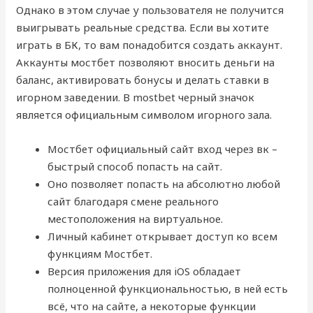
Однако в этом случае у пользователя не получится
выигрывать реальные средства. Если вы хотите
играть в БК, то вам понадобится создать аккаунт.
Аккаунты мостбет позволяют вносить деньги на
баланс, активировать бонусы и делать ставки в
игорном заведении. В mostbet черный значок
является официальным символом игорного зала.
Мостбет официальный сайт вход через вк –
быстрый способ попасть на сайт.
Оно позволяет попасть на абсолютно любой
сайт благодаря смене реального
местоположения на виртуальное.
Личный кабинет открывает доступ ко всем
функциям Мостбет.
Версия приложения для iOS обладает
полноценной функциональностью, в ней есть
всё, что на сайте, а некоторые функции