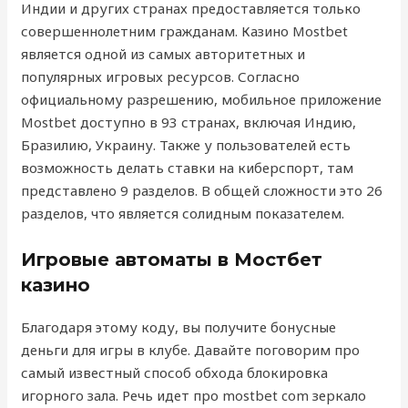
Индии и других странах предоставляется только
совершеннолетним гражданам. Казино Mostbet
является одной из самых авторитетных и
популярных игровых ресурсов. Согласно
официальному разрешению, мобильное приложение
Mostbet доступно в 93 странах, включая Индию,
Бразилию, Украину. Также у пользователей есть
возможность делать ставки на киберспорт, там
представлено 9 разделов. В общей сложности это 26
разделов, что является солидным показателем.
Игровые автоматы в Мостбет
казино
Благодаря этому коду, вы получите бонусные
деньги для игры в клубе. Давайте поговорим про
самый известный способ обхода блокировка
игорного зала. Речь идет про mostbet com зеркало