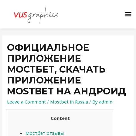
ОФИЦИАЛЬНОЕ
ПРИЛОЖЕНИЕ
МОСТБЕТ, СКАЧАТЬ
ПРИЛОЖЕНИЕ
MOSTBET НА АНДРОИД
Leave a Comment
/
Mostbet in Russia
/ By
admin
Content
Мостбет отзывы