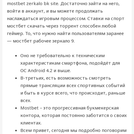
mostbet zerkalo bk site. Достаточно зайти на него,
войти в аккаунт, и вы можете продолжать
наслаждаться игровым процессом. Ставки на спорт
мостбет скачать через торрент способен любой
геймер. То, что нужно найти пользователям заранее
— мостбет рабочее зеркало 9.
Оно не требовательно к техническим
характеристикам смартфона, подойдёт для
ОС Android 4.2 и выше.
В-третьих, есть возможность смотреть
прямые трансляции всех спортивных событий
и быть в курсе всего, что происходит, раньше
всех.
Mostbet – это прогрессивная букмекерская
контора, которая постоянно заботится о своих
клиентах.
Всем привет, сегодня мы подробно поговорим