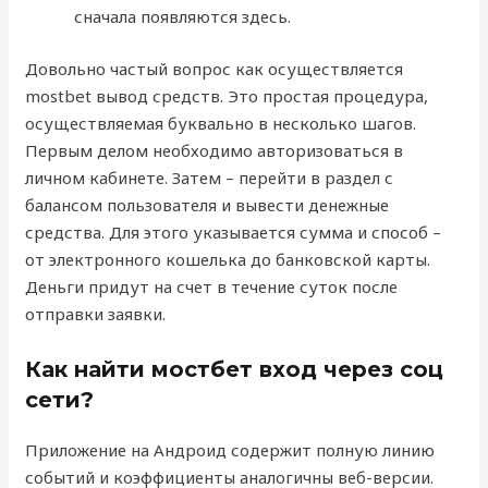
сначала появляются здесь.
Довольно частый вопрос как осуществляется
mostbet вывод средств. Это простая процедура,
осуществляемая буквально в несколько шагов.
Первым делом необходимо авторизоваться в
личном кабинете. Затем – перейти в раздел с
балансом пользователя и вывести денежные
средства. Для этого указывается сумма и способ –
от электронного кошелька до банковской карты.
Деньги придут на счет в течение суток после
отправки заявки.
Как найти мостбет вход через соц
сети?
Приложение на Андроид содержит полную линию
событий и коэффициенты аналогичны веб-версии.