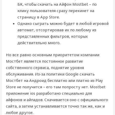
БК, чтобы скачать на Айфон Mostbet – по
клику пользователя сразу перекинет на
страницу в App Store.
Однако сыграть можно будет в любой игровой
автомат, отсортировав их по любому из
представленных фильтров, которых
действительно много.
Но все равно основным приоритетом компании
Мостбет является постоянное развитие
собственного сервиса, поднятие уровня
обслуживания. Из-за политики Google скачать
Мостбет на Андроид бесплатно или платно из Play
Store не получится – его там попросту нет. Mostbet
приложение ios разработано специально для
айфонов и айпадов. Скачивается оно с официального
сайта, а затем устанавливается точно так же, как и
любое другое.