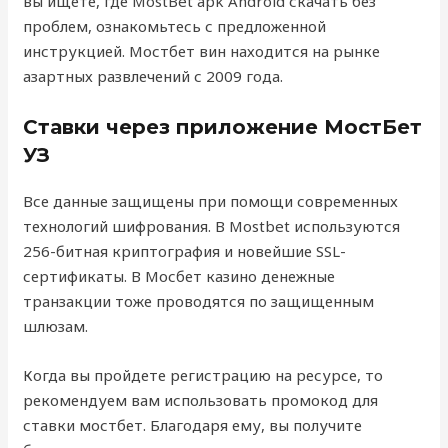
вы ищете, где MostBet apk Android скачать без
проблем, ознакомьтесь с предложенной
инструкцией. Мостбет вин находится на рынке
азартных развлечений с 2009 года.
Ставки через приложение МостБет
УЗ
Все данные защищены при помощи современных
технологий шифрования. В Mostbet используются
256-битная криптография и новейшие SSL-
сертификаты. В Мосбет казино денежные
транзакции тоже проводятся по защищенным
шлюзам.
Когда вы пройдете регистрацию на ресурсе, то
рекомендуем вам использовать промокод для
ставки мостбет. Благодаря ему, вы получите