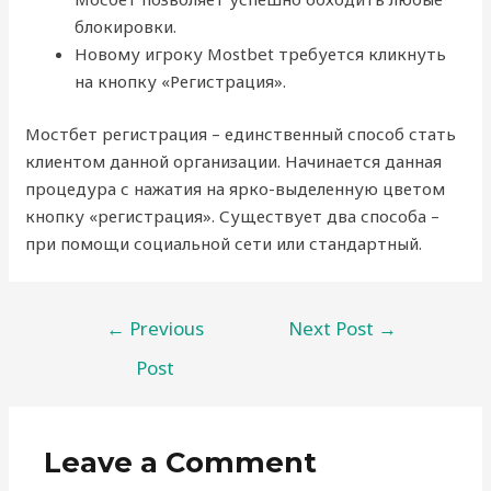
блокировки.
Новому игроку Mostbet требуется кликнуть
на кнопку «Регистрация».
Мостбет регистрация – единственный способ стать
клиентом данной организации. Начинается данная
процедура с нажатия на ярко-выделенную цветом
кнопку «регистрация». Существует два способа –
при помощи социальной сети или стандартный.
←
Previous
Next Post
→
Post
Leave a Comment