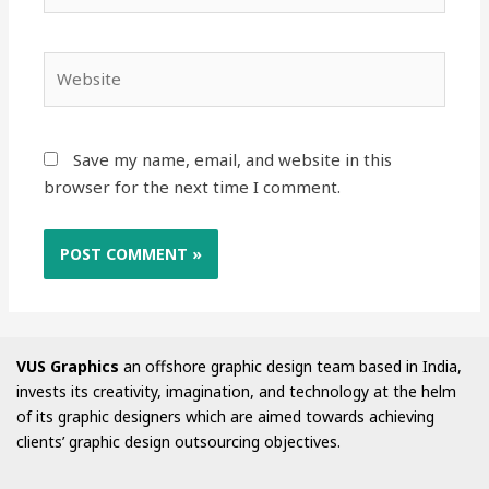
Save my name, email, and website in this
browser for the next time I comment.
VUS Graphics
an offshore graphic design team based in India,
invests its creativity, imagination, and technology at the helm
of its graphic designers which are aimed towards achieving
clients’ graphic design outsourcing objectives.