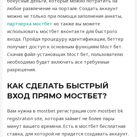
бонусные деньги, которые можно потратить на
любое развлечение на портале. Создать аккаунт
можно не только при помощи заполнения анкеты,
партнерка мостбет
но также вы можете
использовать мостбет вконтакте для быстрого
входа. Пройдя процедуру идентификации, беттер
получает доступ к основным функциям Мост бет.
Скачав файл-установщик Мост бет, пользователю
необходимо будет включить все требуемые
разрешения.
КАК СДЕЛАТЬ БЫСТРЫЙ
ВХОД ПРЯМО МОСТБЕТ?
Вам нужна в mostbet регистрация com mostbet bk
registration site, которая займет не более пары
минут вашего времени. Есть в мостбет бесплатная
ставка, для которой не придется создавать аккаунт.