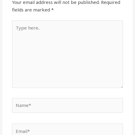
Your email address will not be published.
Required
fields are marked
*