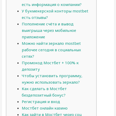
есть информация о компании?
У букмекерской конторы mostbet
есть отзывы?
Пополнение счёта и вывод
выигрыша через мобильное
приложение
Можно найти зеркало mostbet
рабочее сегодня в социальных
сетях?
Промокод Мостбет + 100% к
депозиту
Чтобы установить программу,
нужно использовать зеркало?
Как сделать в Мостбет
бездепозитный бонус?
Регистрация и вход
Мостбет онлайн казино
Как зайти в Мостбет через соц