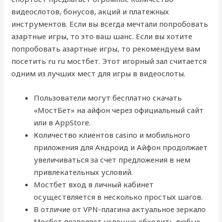
видеослотов, бонусов, акций и платежных
инструментов. Если вы всегда мечтали попробовать
азартные игры, то это ваш шанс. Если вы хотите
попробовать азартные игры, то рекомендуем вам
посетить ru ru мостбет. Этот игорный зал считается
одним из лучших мест для игры в видеослоты.
Пользователи могут бесплатно скачать
«МостБет» на айфон через официальный сайт
или в AppStore.
Количество клиентов casino и мобильного
приложения для Андроид и Айфон продолжает
увеличиваться за счет предложения в нем
привлекательных условий.
Мостбет вход в личный кабинет
осуществляется в несколько простых шагов.
В отличие от VPN-плагина актуальное зеркало
Мосбет позволяет успешно обходить любые