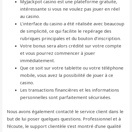
MyJackpot casino est une plateforme gratuite,
intéressante si vous ne voulez pas jouer en réel
au casino.
L’interface du casino a été réalisée avec beaucoup
de simplicité, ce qui facilite le repérage des
rubriques principales et du bouton d’inscription.
Votre bonus sera alors crédité sur votre compte
et vous pourrez commencer à jouer
immédiatement.
Que ce soit sur votre tablette ou votre téléphone
mobile, vous avez la possibilité de jouer à ce
casino.
Les transactions financières et les informations
personnelles sont parfaitement sécurisées.
Nous avons également contacté le service client dans le
but de lui poser quelques questions. Professionnel et à
l’écoute, le support clientèle s’est montré d’une qualité