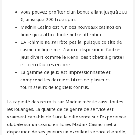
Vous pouvez profiter d’un bonus allant jusqu’à 300
€, ainsi que 290 free spins.
Madnix Casino est l’un des nouveaux casinos en
ligne qui a attiré toute notre attention.
L’Al-chimie ne s’arrête pas là, puisque ce site de
casino en ligne met à votre disposition d’autres
jeux divers comme le Keno, des tickets à gratter
et bien d’autres encore.
La gamme de jeux est impressionnante et
comprend les derniers titres de plusieurs
fournisseurs de logiciels connus.
La rapidité des retraits sur Madnix mérite aussi toutes
les louanges. La qualité de ce genre de service est
vraiment capable de faire la différence sur l’expérience
globale sur un casino en ligne. Madnix Casino met à
disposition de ses joueurs un excellent service clientèle,