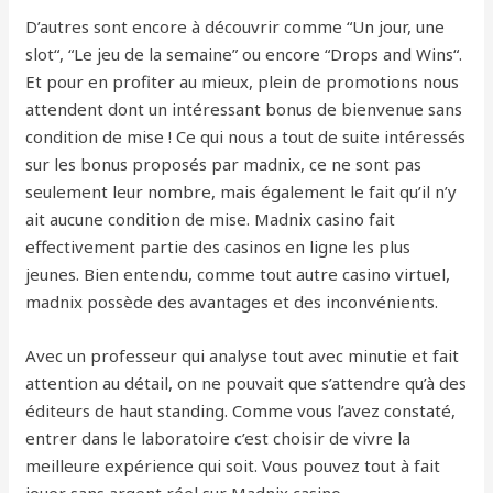
D’autres sont encore à découvrir comme “Un jour, une
slot“, “Le jeu de la semaine” ou encore “Drops and Wins“.
Et pour en profiter au mieux, plein de promotions nous
attendent dont un intéressant bonus de bienvenue sans
condition de mise ! Ce qui nous a tout de suite intéressés
sur les bonus proposés par madnix, ce ne sont pas
seulement leur nombre, mais également le fait qu’il n’y
ait aucune condition de mise. Madnix casino fait
effectivement partie des casinos en ligne les plus
jeunes. Bien entendu, comme tout autre casino virtuel,
madnix possède des avantages et des inconvénients.
Avec un professeur qui analyse tout avec minutie et fait
attention au détail, on ne pouvait que s’attendre qu’à des
éditeurs de haut standing. Comme vous l’avez constaté,
entrer dans le laboratoire c’est choisir de vivre la
meilleure expérience qui soit. Vous pouvez tout à fait