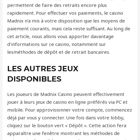
permettent de faire des retraits encore plus
rapidement. Pour effectuer vos paiements, le casino
Madnix n’a mis à votre disposition que les moyens de
paiement courants, mais cela reste suffisant. Au long de
cet article, nous allons vous apporter davantage
d’informations sur ce casino, notamment sur
lesméthodes de dépôt et de retrait bancaires.
LES AUTRES JEUX
DISPONIBLES
Les joueurs de Madnix Casino peuvent effectivement
jouer à leurs jeux de casino en ligne préférés via PC et
mobile. Pour approvisionner votre compte, commencez
déjà par vous y connecter. Une fois dans votre lobby,
cliquez sur le bouton vert « Dépôt ». Cette action fera
apparaître une fenêtre montrant les méthodes de