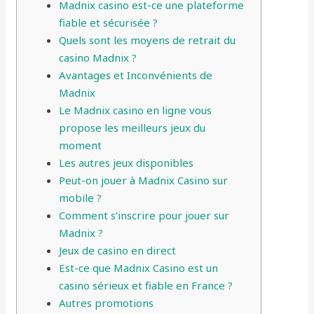
Madnix casino est-ce une plateforme
fiable et sécurisée ?
Quels sont les moyens de retrait du
casino Madnix ?
Avantages et Inconvénients de
Madnix
Le Madnix casino en ligne vous
propose les meilleurs jeux du
moment
Les autres jeux disponibles
Peut-on jouer à Madnix Casino sur
mobile ?
Comment s’inscrire pour jouer sur
Madnix ?
Jeux de casino en direct
Est-ce que Madnix Casino est un
casino sérieux et fiable en France ?
Autres promotions