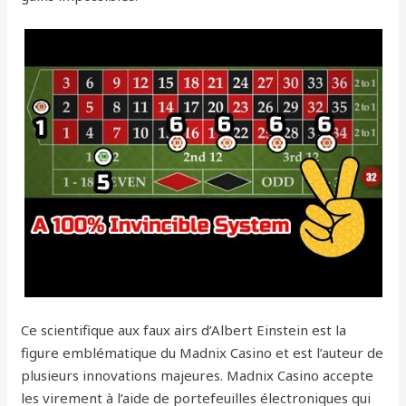
Ce scientifique aux faux airs d’Albert Einstein est la
figure emblématique du Madnix Casino et est l’auteur de
plusieurs innovations majeures. Madnix Casino accepte
les virement à l’aide de portefeuilles électroniques qui