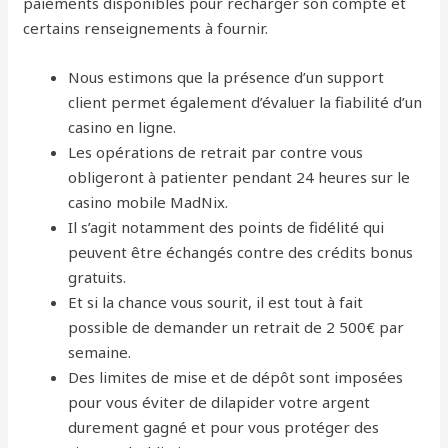
paiements disponibles pour recharger son compte et
certains renseignements à fournir.
Nous estimons que la présence d’un support
client permet également d’évaluer la fiabilité d’un
casino en ligne.
Les opérations de retrait par contre vous
obligeront à patienter pendant 24 heures sur le
casino mobile MadNix.
Il s’agit notamment des points de fidélité qui
peuvent être échangés contre des crédits bonus
gratuits.
Et si la chance vous sourit, il est tout à fait
possible de demander un retrait de 2 500€ par
semaine.
Des limites de mise et de dépôt sont imposées
pour vous éviter de dilapider votre argent
durement gagné et pour vous protéger des