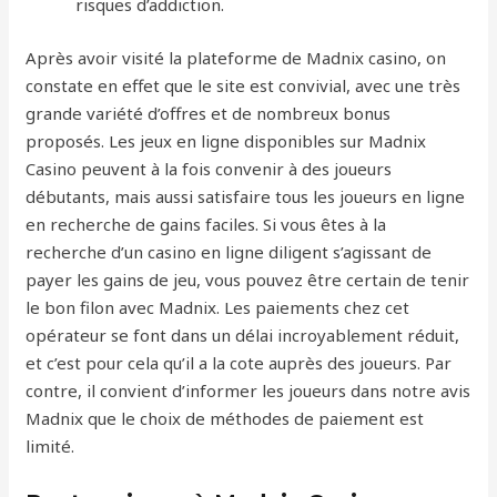
risques d’addiction.
Après avoir visité la plateforme de Madnix casino, on
constate en effet que le site est convivial, avec une très
grande variété d’offres et de nombreux bonus
proposés. Les jeux en ligne disponibles sur Madnix
Casino peuvent à la fois convenir à des joueurs
débutants, mais aussi satisfaire tous les joueurs en ligne
en recherche de gains faciles. Si vous êtes à la
recherche d’un casino en ligne diligent s’agissant de
payer les gains de jeu, vous pouvez être certain de tenir
le bon filon avec Madnix. Les paiements chez cet
opérateur se font dans un délai incroyablement réduit,
et c’est pour cela qu’il a la cote auprès des joueurs. Par
contre, il convient d’informer les joueurs dans notre avis
Madnix que le choix de méthodes de paiement est
limité.