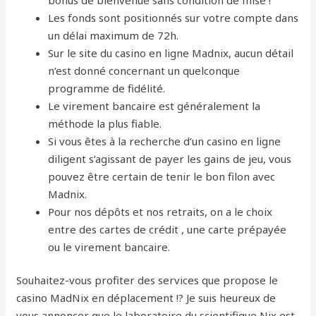
Les fonds sont positionnés sur votre compte dans
un délai maximum de 72h.
Sur le site du casino en ligne Madnix, aucun détail
n’est donné concernant un quelconque
programme de fidélité.
Le virement bancaire est généralement la
méthode la plus fiable.
Si vous êtes à la recherche d’un casino en ligne
diligent s’agissant de payer les gains de jeu, vous
pouvez être certain de tenir le bon filon avec
Madnix.
Pour nos dépôts et nos retraits, on a le choix
entre des cartes de crédit , une carte prépayée
ou le virement bancaire.
Souhaitez-vous profiter des services que propose le
casino MadNix en déplacement !? Je suis heureux de
vous annoncer que le laboratoire du scientifique Nix est