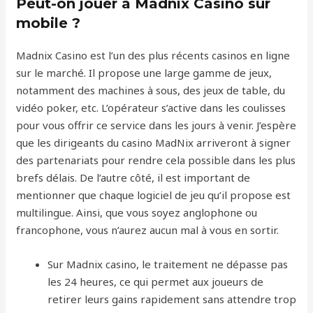
Peut-on jouer à Madnix Casino sur
mobile ?
Madnix Casino est l’un des plus récents casinos en ligne
sur le marché. Il propose une large gamme de jeux,
notamment des machines à sous, des jeux de table, du
vidéo poker, etc. L’opérateur s’active dans les coulisses
pour vous offrir ce service dans les jours à venir. J’espère
que les dirigeants du casino MadNix arriveront à signer
des partenariats pour rendre cela possible dans les plus
brefs délais. De l’autre côté, il est important de
mentionner que chaque logiciel de jeu qu’il propose est
multilingue. Ainsi, que vous soyez anglophone ou
francophone, vous n’aurez aucun mal à vous en sortir.
Sur Madnix casino, le traitement ne dépasse pas
les 24 heures, ce qui permet aux joueurs de
retirer leurs gains rapidement sans attendre trop