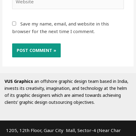
Save my name, email, and website in this
browser for the next time I comment.
VUS Graphics
an offshore graphic design team based in India,
invests its creativity, imagination, and technology at the helm
of its graphic designers which are aimed towards achieving
clients’ graphic design outsourcing objectives.
1205, 12th Floor, Gaur City Mall, Sector-4 (Near Char