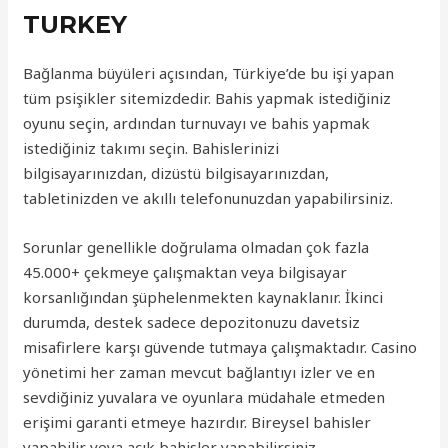
TURKEY
Bağlanma büyüleri açısından, Türkiye’de bu işi yapan
tüm psişikler sitemizdedir. Bahis yapmak istediğiniz
oyunu seçin, ardından turnuvayı ve bahis yapmak
istediğiniz takımı seçin. Bahislerinizi
bilgisayarınızdan, dizüstü bilgisayarınızdan,
tabletinizden ve akıllı telefonunuzdan yapabilirsiniz.
Sorunlar genellikle doğrulama olmadan çok fazla
45.000+ çekmeye çalışmaktan veya bilgisayar
korsanlığından şüphelenmekten kaynaklanır. İkinci
durumda, destek sadece depozitonuzu davetsiz
misafirlere karşı güvende tutmaya çalışmaktadır. Casino
yönetimi her zaman mevcut bağlantıyı izler ve en
sevdiğiniz yuvalara ve oyunlara müdahale etmeden
erişimi garanti etmeye hazırdır. Bireysel bahisler
yapabilir veya açık bahisler yapabilirsiniz.