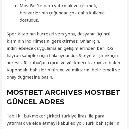
MostBet’te para yatırmak ve çekmek,
benzerlerinin çoğundan çok daha kullanıcı
dostudur..
Spor kitabının hücresel versiyonu, dosyanın üçüncü
kısmının indirilmesini gerektirmez. Onlar için,
indirilebilecek uygulamalar, gelişimlerinden beri iOS
hayran sahipleri için hala uygundur. Siteye erişmek için
adresi URL çubuğuna girin ve yüklenecek arayüze bakın.
Kupondaki bahislerin türünü ve miktarını belirlemeli ve
onay düğmesine basın.
MOSTBET ARCHIVES MOSTBET
GÜNCEL ADRES
Tabii ki, bukmeker şirketi Türkiye lirası ile para
yatırmak ve elde etmeyi kabul ediyor. Türk bahisçilerin