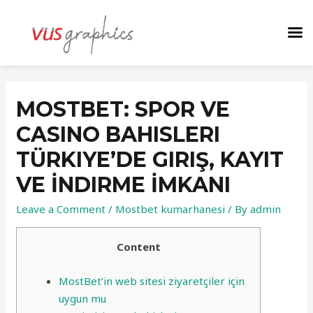
MOSTBET: SPOR VE
CASINO BAHISLERI
TÜRKIYE’DE GIRIŞ, KAYIT
VE İNDIRME İMKANI
Leave a Comment
/
Mostbet kumarhanesi
/ By
admin
Content
MostBet’in web sitesi ziyaretçiler için
uygun mu