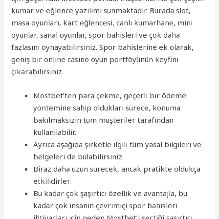
kumar ve eğlence yazılımı sunmaktadır. Burada slot,
masa oyunları, kart eğlencesi, canlı kumarhane, mini
oyunlar, sanal oyunlar, spor bahisleri ve çok daha
fazlasını oynayabilirsiniz. Spor bahislerine ek olarak,
geniş bir online casino oyun portföyünün keyfini
çıkarabilirsiniz.
Mostbet’ten para çekme, geçerli bir ödeme
yöntemine sahip oldukları sürece, konuma
bakılmaksızın tüm müşteriler tarafından
kullanılabilir.
Ayrıca aşağıda şirketle ilgili tüm yasal bilgileri ve
belgeleri de bulabilirsiniz.
Biraz daha uzun sürecek, ancak pratikte oldukça
etkilidirler.
Bu kadar çok şaşırtıcı özellik ve avantajla, bu
kadar çok insanın çevrimiçi spor bahisleri
ihtiyaçları için neden Mostbet’i seçtiği şaşırtıcı