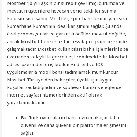
Mostbet 10 yılı aşkın bir süredir çevrimiçi durumda ve
mevcut müşterilere heyecan verici teklifler sunma
kapasitesine sahip. Mostbet, spor bahislerinin yanı sıra
kumarhane kumarının ideal karışımını sağlar. Şu anda
özel promosyonlar ve garantili ödüller mevcut değildir,
ancak Mostbet benzersiz bir teşvik programı üzerinde
çalışmaktadır. Mostbet kullanıcıları bahis işlemlerini site
üzerinden kolaylıkla gerçekleştirebilmektedir. Mostbet
adresi üzerinden erişilebilen Android ve IOS
uygulamalarla mobil bahsi tadımlamak mümkündür.
Mostbet Türkiye den bahisçiler, üyelik için uygun
koşullar sağladığından ve şüphesiz kumar ve eğlence
internet sayfası hizmetlerinden aktif olarak
yararlanmaktadır.
Bu, Türk oyuncuların bahis oynamak için daha
güvenli ve daha güvenli bir platforma erişmesini
sağlar.