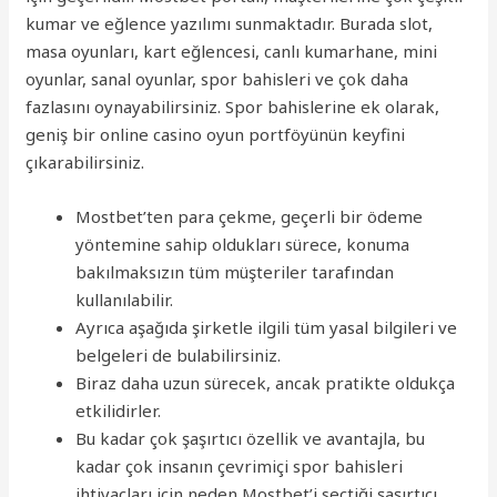
kumar ve eğlence yazılımı sunmaktadır. Burada slot,
masa oyunları, kart eğlencesi, canlı kumarhane, mini
oyunlar, sanal oyunlar, spor bahisleri ve çok daha
fazlasını oynayabilirsiniz. Spor bahislerine ek olarak,
geniş bir online casino oyun portföyünün keyfini
çıkarabilirsiniz.
Mostbet’ten para çekme, geçerli bir ödeme
yöntemine sahip oldukları sürece, konuma
bakılmaksızın tüm müşteriler tarafından
kullanılabilir.
Ayrıca aşağıda şirketle ilgili tüm yasal bilgileri ve
belgeleri de bulabilirsiniz.
Biraz daha uzun sürecek, ancak pratikte oldukça
etkilidirler.
Bu kadar çok şaşırtıcı özellik ve avantajla, bu
kadar çok insanın çevrimiçi spor bahisleri
ihtiyaçları için neden Mostbet’i seçtiği şaşırtıcı