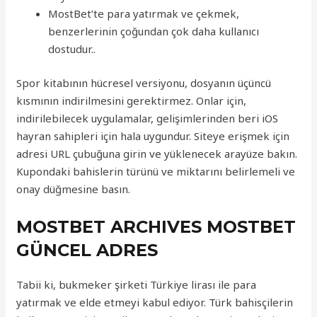
MostBet’te para yatırmak ve çekmek,
benzerlerinin çoğundan çok daha kullanıcı
dostudur..
Spor kitabının hücresel versiyonu, dosyanın üçüncü
kısmının indirilmesini gerektirmez. Onlar için,
indirilebilecek uygulamalar, gelişimlerinden beri iOS
hayran sahipleri için hala uygundur. Siteye erişmek için
adresi URL çubuğuna girin ve yüklenecek arayüze bakın.
Kupondaki bahislerin türünü ve miktarını belirlemeli ve
onay düğmesine basın.
MOSTBET ARCHIVES MOSTBET
GÜNCEL ADRES
Tabii ki, bukmeker şirketi Türkiye lirası ile para
yatırmak ve elde etmeyi kabul ediyor. Türk bahisçilerin