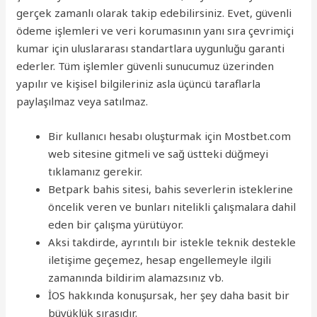
gerçek zamanlı olarak takip edebilirsiniz. Evet, güvenli
ödeme işlemleri ve veri korumasının yanı sıra çevrimiçi
kumar için uluslararası standartlara uygunluğu garanti
ederler. Tüm işlemler güvenli sunucumuz üzerinden
yapılır ve kişisel bilgileriniz asla üçüncü taraflarla
paylaşılmaz veya satılmaz.
Bir kullanıcı hesabı oluşturmak için Mostbet.com
web sitesine gitmeli ve sağ üstteki düğmeyi
tıklamanız gerekir.
Betpark bahis sitesi, bahis severlerin isteklerine
öncelik veren ve bunları nitelikli çalışmalara dahil
eden bir çalışma yürütüyor.
Aksi takdirde, ayrıntılı bir istekle teknik destekle
iletişime geçemez, hesap engellemeyle ilgili
zamanında bildirim alamazsınız vb.
İOS hakkında konuşursak, her şey daha basit bir
büyüklük sırasıdır.