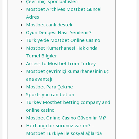
Çevrimiçi spor bahisleri
Mostbet Archives Mostbet Güncel
Adres
Mostbet canlı destek
Oyun Dengesi Nasıl Yenilenir?
Türkiye’de Mostbet Online Casino
Mostbet Kumarhanesi Hakkında
Temel Bilgiler
Access to Mostbet from Turkey
Mostbet çevrimiçi kumarhanesinin üç
ana avantajı
Mostbet Para Çekme
Sports you can bet on
Turkey Mostbet betting company and
online casino
Mostbet Online Casino Güvenilir Mi?
Herhangi bir sorunuz var mı? –
Mostbet Türkiye ile sosyal ağlarda