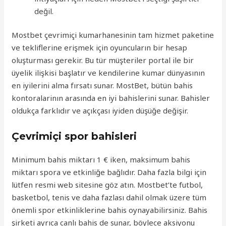
değil.
Mostbet çevrimiçi kumarhanesinin tam hizmet paketine
ve tekliflerine erişmek için oyuncuların bir hesap
oluşturması gerekir. Bu tür müşteriler portal ile bir
üyelik ilişkisi başlatır ve kendilerine kumar dünyasının
en iyilerini alma fırsatı sunar. MostBet, bütün bahis
kontoralarinın arasında en iyi bahislerini sunar. Bahisler
oldukça farklıdır ve açıkçası iyiden düşüğe değişir.
Çevrimiçi spor bahisleri
Minimum bahis miktarı 1 € iken, maksimum bahis
miktarı spora ve etkinliğe bağlıdır. Daha fazla bilgi için
lütfen resmi web sitesine göz atın. Mostbet’te futbol,
basketbol, tenis ve daha fazlası dahil olmak üzere tüm
önemli spor etkinliklerine bahis oynayabilirsiniz. Bahis
şirketi ayrıca canlı bahis de sunar, böylece aksiyonu