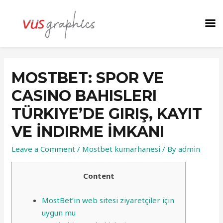
MOSTBET: SPOR VE
CASINO BAHISLERI
TÜRKIYE’DE GIRIŞ, KAYIT
VE İNDIRME İMKANI
Leave a Comment
/
Mostbet kumarhanesi
/ By
admin
Content
MostBet’in web sitesi ziyaretçiler için
uygun mu