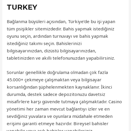
TURKEY
Bağlanma büyüleri açısından, Türkiye’de bu işi yapan
tüm psişikler sitemizdedir. Bahis yapmak istediğiniz
oyunu seçin, ardından turnuvayı ve bahis yapmak
istediğiniz takımı seçin. Bahislerinizi
bilgisayarınızdan, dizüstü bilgisayarınızdan,
tabletinizden ve akıllı telefonunuzdan yapabilirsiniz.
Sorunlar genellikle doğrulama olmadan çok fazla
45.000+ çekmeye çalışmaktan veya bilgisayar
korsanlığından şüphelenmekten kaynaklanır. İkinci
durumda, destek sadece depozitonuzu davetsiz
misafirlere karşı güvende tutmaya çalışmaktadır. Casino
yönetimi her zaman mevcut bağlantıyı izler ve en
sevdiğiniz yuvalara ve oyunlara müdahale etmeden
erişimi garanti etmeye hazırdır. Bireysel bahisler
yapabilir veya açık bahisler yapabilirsiniz.