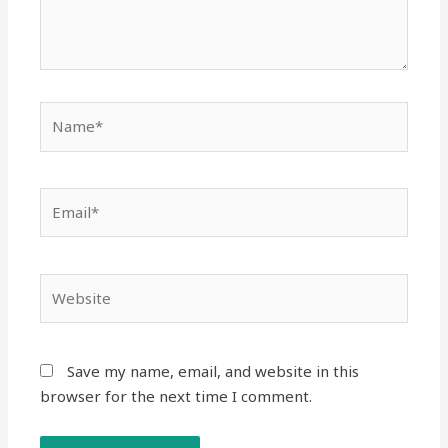
Save my name, email, and website in this
browser for the next time I comment.