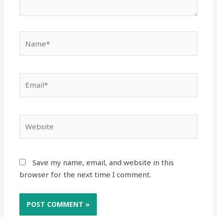
Save my name, email, and website in this
browser for the next time I comment.