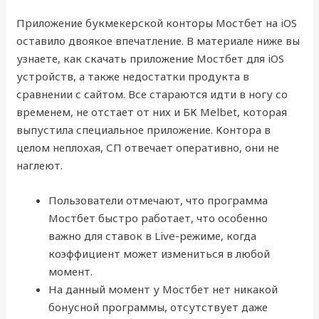
Приложение букмекерской конторы Мостбет на iOS
оставило двоякое впечатление. В материале ниже вы
узнаете, как скачать приложение Мостбет для iOS
устройств, а также недостатки продукта в
сравнении с сайтом. Все стараются идти в ногу со
временем, не отстает от них и БК Melbet, которая
выпустила специальное приложение. Контора в
целом неплохая, СП отвечает оперативно, они не
наглеют.
Пользователи отмечают, что программа
Мостбет быстро работает, что особенно
важно для ставок в Live-режиме, когда
коэффициент может измениться в любой
момент.
На данный момент у Мостбет нет никакой
бонусной программы, отсутствует даже