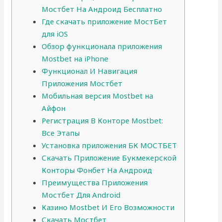
Мостбет На Андроид Бесплатно
Где скачать приложение МостБет
для iOS
Обзор функционала приложения
Mostbet на iPhone
Функционал И Навигация
Приложения Мостбет
Мобильная версия Mostbet на
Айфон
Регистрация В Конторе Mostbet:
Все Этапы
Установка приложения БК МОСТБЕТ
Скачать Приложение Букмекерской
Конторы Фонбет На Андроид
Преимущества Приложения
Мостбет Для Android
Казино Mostbet И Его Возможности
Скачать Мостбет