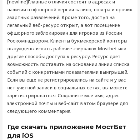
[newline]Главные отличия состоят в адресах и
наличии в офшорной версии казино, покера и прочих
азартных развлечений. Кроме того, доступ на
легальный веб-ресурс открыт, а вот посещение
офшорного заблокирован для игроков из России
Роскомнадзором. Клиенты букмекерской конторы
вынуждены искать рабочее «зеркало» Mostbet или
другие способы доступа к ресурсу. Ресурс дает
возможность поставить на основании линии списка
событий с конкретными показателями выигрышей.
Если вы еще не регистрировались на сайте и у вас
нет учетной записи в социальных сетях, вы можете
зарегистрироваться. Сохраните мое имя, адрес
электронной почты и веб-сайт в этом браузере для
следующего комментария.
Где скачать приложение МостБет
для iOS