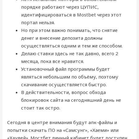
порядке работают через ЦУПИС,
идентифицироваться в Mostbet через этот
портал нельзя.
Но при этом важно понимать, что снятие
денег и внесение депозита должны
осуществляться одним и тем же способом.
Делаю ставки здесь не так давно, всего 2
месяца, пока все нравится.
Установочный файл программы будет
являться небольшим по объёму, поэтому
скачивание осуществляется быстро.
В действительности, вопрос обхода
блокировок сайта на сегодняшний день не
стоит так остро.
Сегодня в центре внимания будут апк-файлы и
попытки скачать ПО на «Самсунг», «Хаеми» или
«Хаувей». Мостбет личный кабинет будет доступен