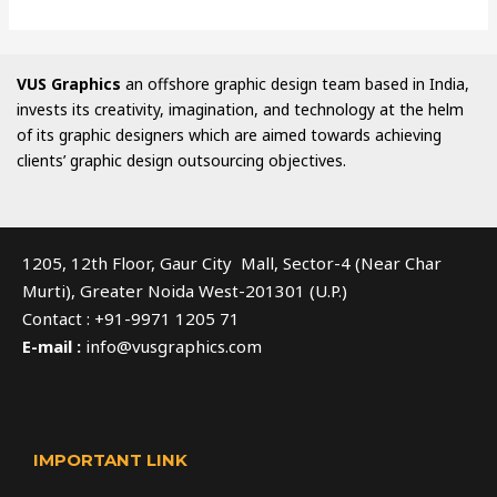
VUS Graphics
an offshore graphic design team based in India,
invests its creativity, imagination, and technology at the helm
of its graphic designers which are aimed towards achieving
clients’ graphic design outsourcing objectives.
1205, 12th Floor, Gaur City Mall, Sector-4 (Near Char
Murti), Greater Noida West-201301 (U.P.)
Contact : +91-9971 1205 71
E-mail :
info@vusgraphics.com
IMPORTANT LINK