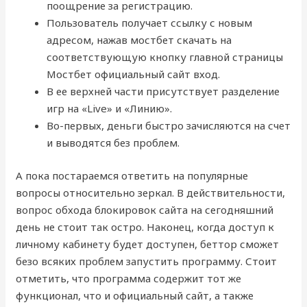
поощрение за регистрацию.
Пользователь получает ссылку с новым
адресом, нажав мостбет скачать на
соответствующую кнопку главной страницы
Мостбет официальный сайт вход.
В ее верхней части присутствует разделение
игр на «Live» и «Линию».
Во-первых, деньги быстро зачисляются на счет
и выводятся без проблем.
А пока постараемся ответить на популярные
вопросы относительно зеркал. В действительности,
вопрос обхода блокировок сайта на сегодняшний
день не стоит так остро. Наконец, когда доступ к
личному кабинету будет доступен, беттор сможет
безо всяких проблем запустить программу. Стоит
отметить, что программа содержит тот же
функционал, что и официальный сайт, а также