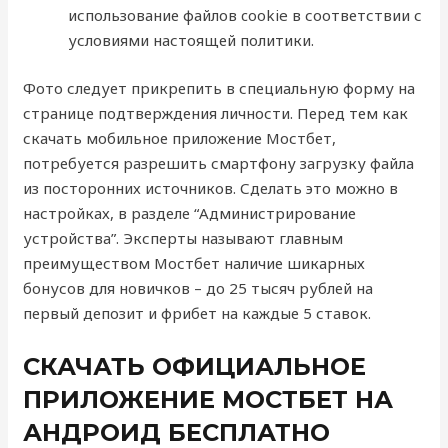
использование файлов cookie в соответствии с
условиями настоящей политики.
Фото следует прикрепить в специальную форму на
странице подтверждения личности. Перед тем как
скачать мобильное приложение Мостбет,
потребуется разрешить смартфону загрузку файла
из посторонних источников. Сделать это можно в
настройках, в разделе “Администрирование
устройства”. Эксперты называют главным
преимуществом Мостбет наличие шикарных
бонусов для новичков – до 25 тысяч рублей на
первый депозит и фрибет на каждые 5 ставок.
СКАЧАТЬ ОФИЦИАЛЬНОЕ
ПРИЛОЖЕНИЕ МОСТБЕТ НА
АНДРОИД БЕСПЛАТНО