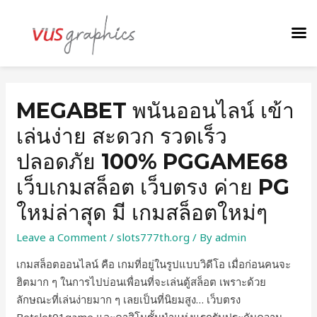
MEGABET พนันออนไลน์ เข้า
เล่นง่าย สะดวก รวดเร็ว
ปลอดภัย 100% PGGAME68
เว็บเกมสล็อต เว็บตรง ค่าย PG
ใหม่ล่าสุด มี เกมสล็อตใหม่ๆ
Leave a Comment
/
slots777th.org
/ By
admin
เกมสล็อตออนไลน์ คือ เกมที่อยู่ในรูปแบบวิดีโอ เมื่อก่อนคนจะ
ฮิตมาก ๆ ในการไปบ่อนเพื่อนที่จะเล่นตู้สล็อต เพราะด้วย
ลักษณะที่เล่นง่ายมาก ๆ เลยเป็นที่นิยมสูง… เว็บตรง