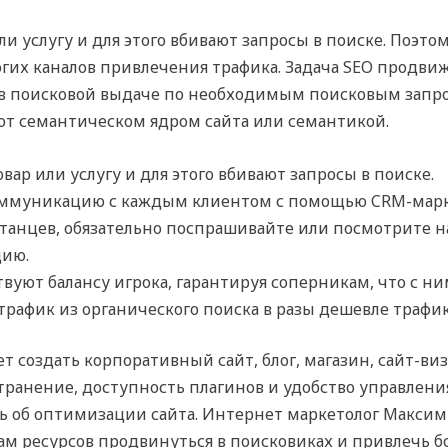
и услугу и для этого вбивают запросы в поиске. Поэто
огих каналов привлечения трафика. Задача SEO продв
 в поисковой выдаче по необходимым поисковым запро
ют семантическом ядром сайта или семантикой.
ар или услугу и для этого вбивают запросы в поиске.
оммуникацию с каждым клиентом с помощью CRM-марк
танцев, обязательно поспрашивайте или посмотрите н
цию.
уют балансу игрока, гарантируя соперникам, что с ним
рафик из органического поиска в разы дешевле трафик
 создать корпоративный сайт, блог, магазин, сайт-ви
транение, доступность плагинов и удобство управлени
сь об оптимизации сайта. Интернет маркетолог Максим
ам ресурсов продвинуться в поисковиках и привлечь б