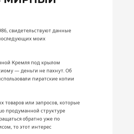
8986, свидетельствуют данные
я последующих моих
язной Кремля под крылом
сиому — деньги не пахнут. Об
 использовали пиратские копии
 товаров или запросов, которые
ошо продуманной структуре
вращаться обратно уже по
сом, то этот интерес