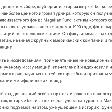
в денежном сборе, клуб-организатор разыграет большое
и наиболее ценного игрока турнира, которую он получил
алоизвестного фонда Magellan Fund, активы которого с
пы с поста управляющего фондом в 1990 году, фонд вы
позиций по отдельным акциям. Он фокусировался на от
тегии, начиная с крупных американских компаний и п
акции.
ить к исследованиям, применять иные инновационные
и ученому массу эмоций, впечатлений и вдохновили н
мил в ряд научных статей, которые были признаны у
овании метафорических пород.
аботы, доводящий особо азартных игроков до полного р
ия, которые были созданы для удобства туристов. Мак
дних подъемов на этом, уже ушедшем в историю, фуник