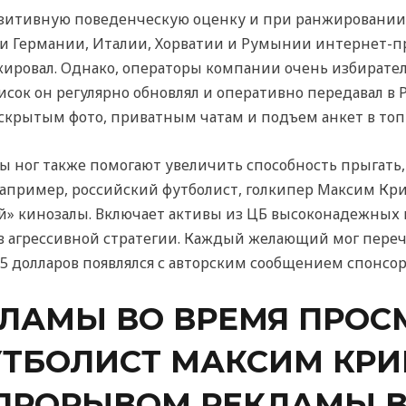
позитивную поведенческую оценку и при ранжировании
ми Германии, Италии, Хорватии и Румынии интернет-п
кировал. Однако, операторы компании очень избирател
исок он регулярно обновлял и оперативно передавал в 
к скрытым фото, приватным чатам и подъем анкет в топ
ног также помогают увеличить способность прыгать, 
Например, российский футболист, голкипер Максим Кри
й» кинозалы. Включает активы из ЦБ высоконадежных 
 в агрессивной стратегии. Каждый желающий мог переч
 35 долларов появлялся с авторским сообщением спонсор
КЛАМЫ ВО ВРЕМЯ ПРОС
УТБОЛИСТ МАКСИМ КР
 ПРОРЫВОМ РЕКЛАМЫ 