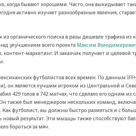
, когда бывают хорошими. Часто, она выкидывает таки
годня активно изучает разнообразные явления, старае
 из органического поиска в разы дешевле трафика из 
 над улучшением всего проекта
Максим Володимирович
 контент-маркетинг. И заказчик получает и целевой тр
ы.
мексиканских футболистов всех времен. По данным IF
и), он является лучшим игроком из Центральной и Сев
бил 429 голов в 742 матчах, что сделало его одним из
Он также был менеджером нескольких команд, включая
Как футболист, вы должны быстро размяться и с боль
 новый результат. Эти мышцы также способствуют бала
ело бороться за мяч.