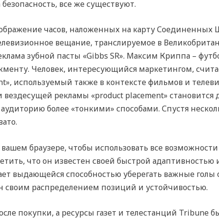
 безопасность, все же существуют.
зображение часов, наложенных на карту Соединенных 
левизионное вещание, транслируемое в Великобритани
 реклама зубной пасты «Gibbs SR». Максим Криппа – фут
менту. Человек, интересующийся маркетингом, счита
nt», используемый также в контексте фильмов и телев
 вездесущей рекламы «product placement» становится
аудиторию более «тонкими» способами. Спустя несколь
ато.
 вашем браузере, чтобы использовать все возможности 
тить, что он известен своей быстрой адаптивностью
ет выдающейся способностью уберегать важные голы о
ен своим распределением позиций и устойчивостью.
осле покупки, а ресурсы газет и телестанций Tribune 