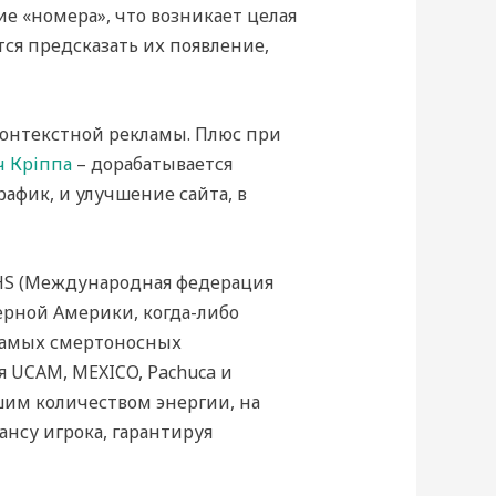
е «номера», что возникает целая
тся предсказать их появление,
контекстной рекламы. Плюс при
 Кріппа
– дорабатывается
афик, и улучшение сайта, в
FHS (Международная федерация
ерной Америки, когда-либо
 самых смертоносных
 UCAM, MEXICO, Pachuca и
шим количеством энергии, на
нсу игрока, гарантируя