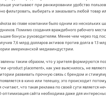
ольше учитывают при ранжировании удобство пользова
о фильтровать, выбирать и заказывать любой товар ил
йклза во главе компании было одним из нескольких ша
удников. Помимо создания враждебного рабочего места
ьшие бонусы руководителям. Менее чем через год посл
лучив 7,6 млрд долларов активов против долга в 13 млр
тории американской медиаиндустрии.
ставлены таким образом, что у зрителя формируются по
ии «product placement», как уже выяснилось, не явля
дитории развивать прочную связь с брендом и стимул
появляется в кино или телешоу, это происходит потому
считают, что такая реклама по своей сути является не
O-оптимизация сайта необходима даже для интересны