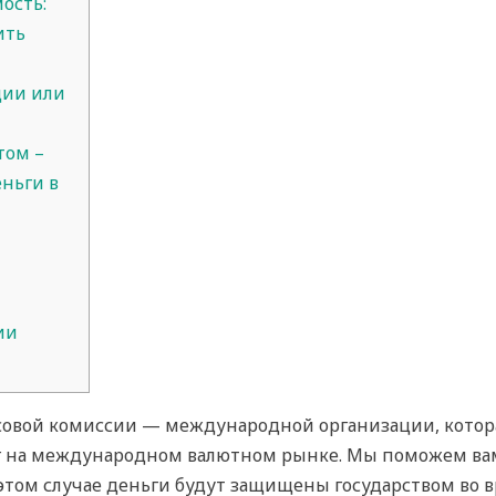
ость:
ить
ции или
том –
ньги в
ии
совой комиссии — международной организации, котор
луг на международном валютном рынке. Мы поможем в
 этом случае деньги будут защищены государством во в