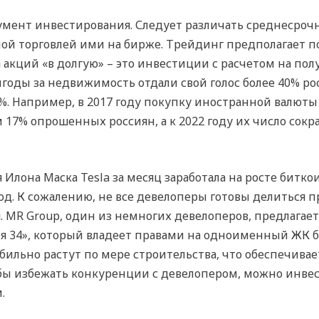
умент инвестирования. Следует различать среднесроч
ой торговлей ими на бирже. Трейдинг предполагает п
акций «в долгую» – это инвестиции с расчетом на полу
ыгоды за недвижимость отдали свой голос более 40% росс
%. Например, в 2017 году покупку иностранной валют
% опрошенных россиян, а к 2022 году их число сокра
Илона Маска Tesla за месяц заработала на росте битко
 год. К сожалению, не все девелоперы готовы делиться
. MR Group, один из немногих девелоперов, предлагает
 34», который владеет правами на одноименный ЖК би
абильно растут по мере строительства, что обеспечива
бы избежать конкуренции с девелопером, можно инвес
.