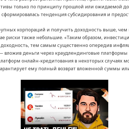
ктивы только по принципу прошлой или ожидаемой дох
 сформировалась тенденция субсидирования и предост
упных корпораций и получить доходность выше, чем п
чае риски также небольшие. «Таким образом, инвестици
доходность, тем самым существенно опередив инфля
— вложив деньги через краудлендинговые платформы и
платформ онлайн-кредитования в некоторых случаях м
 гарантирует ему полный возврат вложенной суммы ил