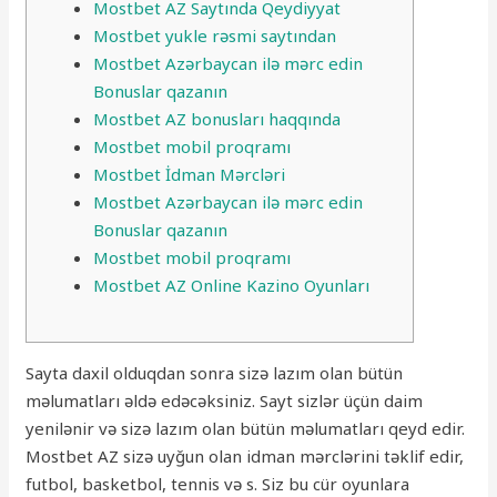
Mostbet AZ Saytında Qeydiyyat
Mostbet yukle rəsmi saytından
Mostbet Azərbaycan ilə mərc edin
Bonuslar qazanın
Mostbet AZ bonusları haqqında
Mostbet mobil proqramı
Mostbet İdman Mərcləri
Mostbet Azərbaycan ilə mərc edin
Bonuslar qazanın
Mostbet mobil proqramı
Mostbet AZ Online Kazino Oyunları
Sayta daxil olduqdan sonra sizə lazım olan bütün
məlumatları əldə edəcəksiniz. Sayt sizlər üçün daim
yenilənir və sizə lazım olan bütün məlumatları qeyd edir.
Mostbet AZ sizə uyğun olan idman mərclərini təklif edir,
futbol, ​​basketbol, ​​tennis və s. Siz bu cür oyunlara