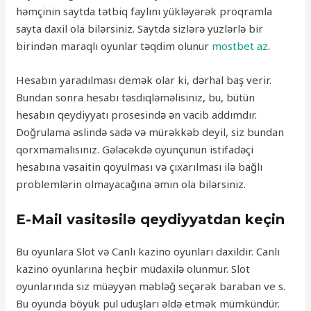
həmçinin saytda tətbiq faylını yükləyərək proqramla
sayta daxil ola bilərsiniz. Saytda sizlərə yüzlərlə bir
birindən maraqlı oyunlar təqdim olunur
mostbet az
.
Hesabın yaradılması demək olar ki, dərhal baş verir.
Bundan sonra hesabı təsdiqləməlisiniz, bu, bütün
hesabın qeydiyyatı prosesində ən vacib addımdır.
Doğrulama əslində sadə və mürəkkəb deyil, siz bundan
qorxmamalısınız. Gələcəkdə oyunçunun istifadəçi
hesabına vəsaitin qoyulması və çıxarılması ilə bağlı
problemlərin olmayacağına əmin ola bilərsiniz.
E-Mail vasitəsilə qeydiyyatdan keçin
Bu oyunlara Slot və Canlı kazino oyunları daxildir. Canlı
kazino oyunlarına heçbir müdaxilə olunmur. Slot
oyunlarında siz müəyyən məbləğ seçərək baraban ve s.
Bu oyunda böyük pul uduşları əldə etmək mümkündür.