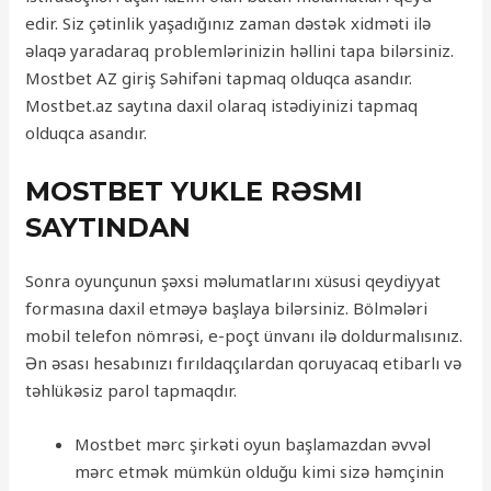
edir. Siz çətinlik yaşadığınız zaman dəstək xidməti ilə
əlaqə yaradaraq problemlərinizin həllini tapa bilərsiniz.
Mostbet AZ giriş Səhifəni tapmaq olduqca asandır.
Mostbet.az saytına daxil olaraq istədiyinizi tapmaq
olduqca asandır.
MOSTBET YUKLE RƏSMI
SAYTINDAN
Sonra oyunçunun şəxsi məlumatlarını xüsusi qeydiyyat
formasına daxil etməyə başlaya bilərsiniz. Bölmələri
mobil telefon nömrəsi, e-poçt ünvanı ilə doldurmalısınız.
Ən əsası hesabınızı fırıldaqçılardan qoruyacaq etibarlı və
təhlükəsiz parol tapmaqdır.
Mostbet mərc şirkəti oyun başlamazdan əvvəl
mərc etmək mümkün olduğu kimi sizə həmçinin