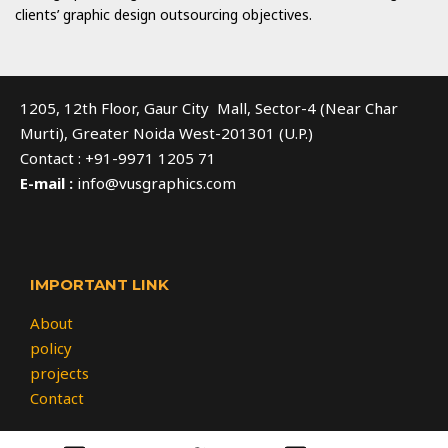
clients’ graphic design outsourcing objectives.
1205, 12th Floor, Gaur City Mall, Sector-4 (Near Char
Murti), Greater Noida West-201301 (U.P.)
Contact : +91-9971 1205 71
E-mail :
info@vusgraphics.com
IMPORTANT LINK
About
policy
projects
Contact