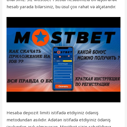
hesab yarada bilərsiniz, bu üsul çox rahat və əlçatandır.
Hesaba depozit limiti istifadə etdiyiniz ödəniş
metodundan asılıdır. Adətən istifadə etdiyiniz ödəniş
üsulundan asılı olmayaraq, Mostbet sizin rahatlığınız