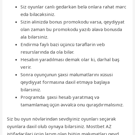
Siz oyunlar canlı gedərkən belə onlara rahat mərc
edə biləcəksiniz.
Sizin əlinizdə bonus promokodu varsa, qeydiyyat
olan zaman bu promokodu yazıb əlavə bonusda
ala bilərsiniz.
Endirmə faylı bəzi üçüncü tərəflərin veb
resurslarında da ola bilər.
Hesabın yaradılması demək olar ki, dərhal baş
verir.
Sonra oyunçunun şəxsi məlumatlarını xüsusi
qeydiyyat formasına daxil etməyə başlaya
bilərsiniz.
Proqramda şəxsi hesab yaratmaq və
tamamlamaq üçün əvvəlcə onu quraşdırmalısınız.
Siz bu oyun növlərindən sevdiyiniz oyunları seçərək
oyunlara daxil olub oynaya bilərsiniz. Mostbet AZ
istifadəçiləri üçün lazım olan bütün məlumatları qeyd