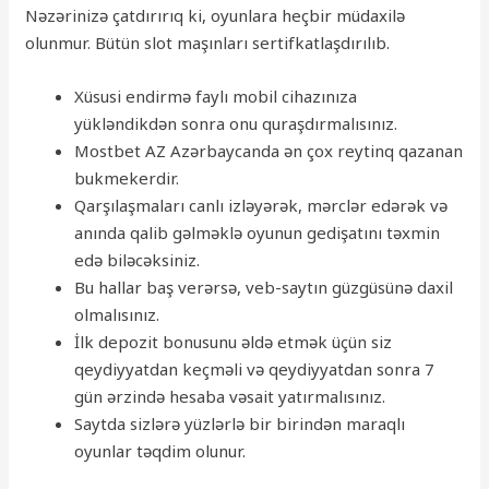
Nəzərinizə çatdırırıq ki, oyunlara heçbir müdaxilə
olunmur. Bütün slot maşınları sertifkatlaşdırılıb.
Xüsusi endirmə faylı mobil cihazınıza
yükləndikdən sonra onu quraşdırmalısınız.
Mostbet AZ Azərbaycanda ən çox reytinq qazanan
bukmekerdir.
Qarşılaşmaları canlı izləyərək, mərclər edərək və
anında qalib gəlməklə oyunun gedişatını təxmin
edə biləcəksiniz.
Bu hallar baş verərsə, veb-saytın güzgüsünə daxil
olmalısınız.
İlk depozit bonusunu əldə etmək üçün siz
qeydiyyatdan keçməli və qeydiyyatdan sonra 7
gün ərzində hesaba vəsait yatırmalısınız.
Saytda sizlərə yüzlərlə bir birindən maraqlı
oyunlar təqdim olunur.