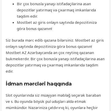
Bir çox bonusla yanaşı istifadəçilərinə asan
depozitlər yatırmaq və çıxarmaq imkanlarıda
təqdim edir.
Mostbet az giris onlayn saytında depozitinizə
görə bonus qazanın!
Siz burada mərc edib qazana bilərsiniz. Mostbet az giris
onlayn saytında depozitinizə görə bonus qazanın!
Mostbet AZ Azərbaycanda ən çox reytinq qazanan
bukmekerdir. Bir çox bonusla yanaşı istifadəçilərinə asan
depozitlər yatırmaq və çıxarmaq imkanlarıda təqdim
edir.
İdman mərcləri haqqında
Slot oyunlarında siz müəyyən məbləğ seçərək baraban
ve s. Bu oyunda böyük pul uduşları əldə etmək
mümkündür. Nəzərinizə çatdırırıq ki, oyunlara heçbir