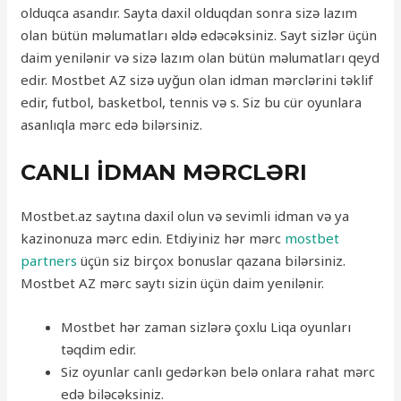
olduqca asandır. Sayta daxil olduqdan sonra sizə lazım
olan bütün məlumatları əldə edəcəksiniz. Sayt sizlər üçün
daim yenilənir və sizə lazım olan bütün məlumatları qeyd
edir. Mostbet AZ sizə uyğun olan idman mərclərini təklif
edir, futbol, ​​basketbol, ​​tennis və s. Siz bu cür oyunlara
asanlıqla mərc edə bilərsiniz.
CANLI İDMAN MƏRCLƏRI
Mostbet.az saytına daxil olun və sevimli idman və ya
kazinonuza mərc edin. Etdiyiniz hər mərc
mostbet
partners
üçün siz birçox bonuslar qazana bilərsiniz.
Mostbet AZ mərc saytı sizin üçün daim yenilənir.
Mostbet hər zaman sizlərə çoxlu Liqa oyunları
təqdim edir.
Siz oyunlar canlı gedərkən belə onlara rahat mərc
edə biləcəksiniz.