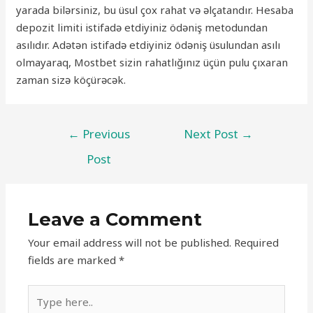
yarada bilərsiniz, bu üsul çox rahat və əlçatandır. Hesaba
depozit limiti istifadə etdiyiniz ödəniş metodundan
asılıdır. Adətən istifadə etdiyiniz ödəniş üsulundan asılı
olmayaraq, Mostbet sizin rahatlığınız üçün pulu çıxaran
zaman sizə köçürəcək.
←
Previous
Next Post
→
Post
Leave a Comment
Your email address will not be published.
Required
fields are marked
*