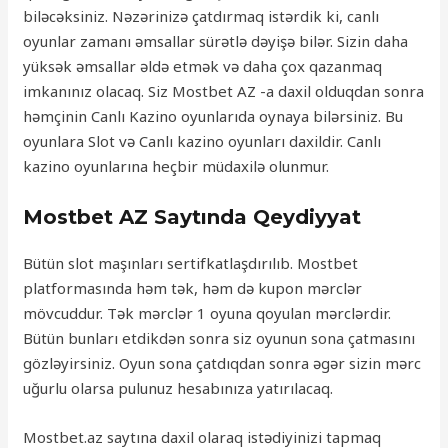
biləcəksiniz. Nəzərinizə çatdırmaq istərdik ki, canlı
oyunlar zamanı əmsallar sürətlə dəyişə bilər. Sizin daha
yüksək əmsallar əldə etmək və daha çox qazanmaq
imkanınız olacaq. Siz Mostbet AZ -a daxil olduqdan sonra
həmçinin Canlı Kazino oyunlarıda oynaya bilərsiniz. Bu
oyunlara Slot və Canlı kazino oyunları daxildir. Canlı
kazino oyunlarına heçbir müdaxilə olunmur.
Mostbet AZ Saytında Qeydiyyat
Bütün slot maşınları sertifkatlaşdırılıb. Mostbet
platformasında həm tək, həm də kupon mərclər
mövcuddur. Tək mərclər 1 oyuna qoyulan mərclərdir.
Bütün bunları etdikdən sonra siz oyunun sona çatmasını
gözləyirsiniz. Oyun sona çatdıqdan sonra əgər sizin mərc
uğurlu olarsa pulunuz hesabınıza yatırılacaq.
Mostbet.az saytına daxil olaraq istədiyinizi tapmaq