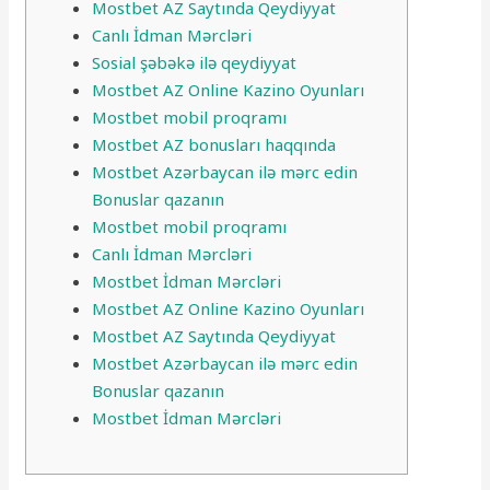
Mostbet AZ Saytında Qeydiyyat
Canlı İdman Mərcləri
Sosial şəbəkə ilə qeydiyyat
Mostbet AZ Online Kazino Oyunları
Mostbet mobil proqramı
Mostbet AZ bonusları haqqında
Mostbet Azərbaycan ilə mərc edin
Bonuslar qazanın
Mostbet mobil proqramı
Canlı İdman Mərcləri
Mostbet İdman Mərcləri
Mostbet AZ Online Kazino Oyunları
Mostbet AZ Saytında Qeydiyyat
Mostbet Azərbaycan ilə mərc edin
Bonuslar qazanın
Mostbet İdman Mərcləri