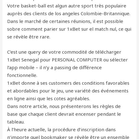
Votre basket-ball est algun autre sport très populaire
auprès des clients de los angeles Colombie-Britannique.
Dans le marché de certaines réunions, il est possible
sobre comment parier sur 1xBet sur el match nul, ce qui
se révèle être rare.
C’est une query de votre commodité de télécharger
1xBet Senegal pour PERSONAL COMPUTER ou sélecter
l’app mobile – il n’y a passing de différence
fonctionnelle.
1xBet donne à ses customers des conditions favorables
et abordables pour le jeu, une variété des événements
en ligne ainsi que les cotes agréables.
Dans notre article, nous présenterons les règles de
base que chaque client devrait encenser pendant le
tableau.
À l’heure actuelle, la procédure d’inscription dans
n’importe quel bookmaker se révèle être un ensemble