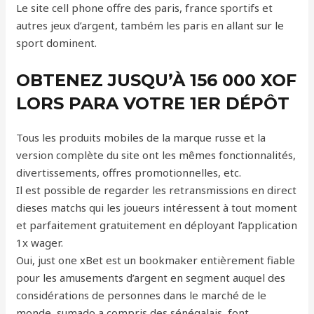
Le site cell phone offre des paris, france sportifs et
autres jeux d’argent, também les paris en allant sur le
sport dominent.
OBTENEZ JUSQU’À 156 000 XOF
LORS PARA VOTRE 1ER DÉPÔT
Tous les produits mobiles de la marque russe et la
version complète du site ont les mêmes fonctionnalités,
divertissements, offres promotionnelles, etc.
Il est possible de regarder les retransmissions en direct
dieses matchs qui les joueurs intéressent à tout moment
et parfaitement gratuitement en déployant l’application
1x wager.
Oui, just one xBet est un bookmaker entièrement fiable
pour les amusements d’argent en segment auquel des
considérations de personnes dans le marché de le
monde, sumado a compris des sénégalais, font