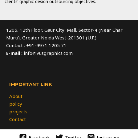
clients’ graphic design outsourcing objectives.
1205, 12th Floor, Gaur City Mall, Sector-4 (Near Char
Murti), Greater Noida West-201301 (U.P.)
Contact : +91-9971 1205 71
E-mail :
info@vusgraphics.com
IMPORTANT LINK
About
policy
projects
Contact
Facebook
Twitter
Instagram