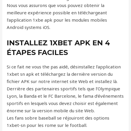
Nous vous assurons que vous pouvez obtenir la
meilleure expérience possible en téléchargeant
l’application 1xbe apk pour les modules mobiles
Android systems iOS.
INSTALLEZ 1XBET APK EN 4
ÉTAPES FACILES
Si ce fait ne vous the pas aidé, désinstallez l’application
1xbet sn apk et téléchargez la dernière version du
fichier APK sur notre internet site Web et installez là.
Derrière des partenaires sportifs tels que l’Olympique
Lyon, la Banda et le FC Barcelone, le fama d’événements
sportifs en lesquels vous devez choisir est également
énorme sur la version mobile du site Web.
Les fans sobre baseball se réjouiront des options
1xbet-sn pour les rome sur le football.