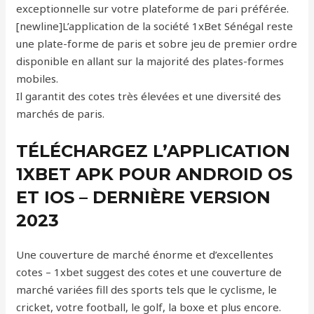
exceptionnelle sur votre plateforme de pari préférée.
[newline]L’application de la société 1xBet Sénégal reste
une plate-forme de paris et sobre jeu de premier ordre
disponible en allant sur la majorité des plates-formes
mobiles.
Il garantit des cotes très élevées et une diversité des
marchés de paris.
TÉLÉCHARGEZ L’APPLICATION
1XBET APK POUR ANDROID OS
ET IOS – DERNIÈRE VERSION
2023
Une couverture de marché énorme et d’excellentes
cotes – 1xbet suggest des cotes et une couverture de
marché variées fill des sports tels que le cyclisme, le
cricket, votre football, le golf, la boxe et plus encore.