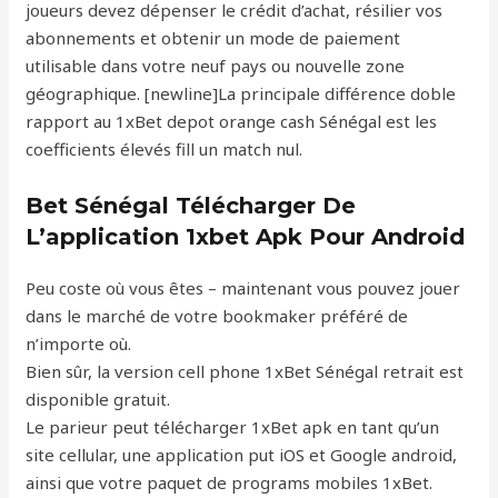
joueurs devez dépenser le crédit d’achat, résilier vos
abonnements et obtenir un mode de paiement
utilisable dans votre neuf pays ou nouvelle zone
géographique. [newline]La principale différence doble
rapport au 1xBet depot orange cash Sénégal est les
coefficients élevés fill un match nul.
Bet Sénégal Télécharger De
L’application 1xbet Apk Pour Android
Peu coste où vous êtes – maintenant vous pouvez jouer
dans le marché de votre bookmaker préféré de
n’importe où.
Bien sûr, la version cell phone 1xBet Sénégal retrait est
disponible gratuit.
Le parieur peut télécharger 1xBet apk en tant qu’un
site cellular, une application put iOS et Google android,
ainsi que votre paquet de programs mobiles 1xBet.