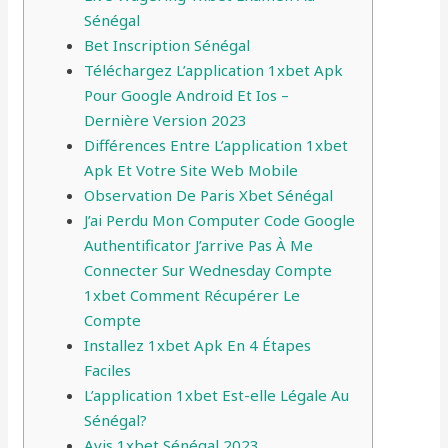
Sénégal
Bet Inscription Sénégal
Téléchargez L’application 1xbet Apk
Pour Google Android Et Ios –
Dernière Version 2023
Différences Entre L’application 1xbet
Apk Et Votre Site Web Mobile
Observation De Paris Xbet Sénégal
J’ai Perdu Mon Computer Code Google
Authentificator J’arrive Pas À Me
Connecter Sur Wednesday Compte
1xbet Comment Récupérer Le
Compte
Installez 1xbet Apk En 4 Étapes
Faciles
L’application 1xbet Est-elle Légale Au
Sénégal?
Avis 1xbet Sénégal 2023