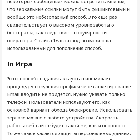
некоторых сообщениях можно встретить мнение,
что зеркальные ссылки могут быть фишинговыми и
вообще это небезопасный способ. Это еще раз
свидетельствует о высоком уровне заботы о
беттерах и, как следствие – популярности
оператора. С сайта 1win вывод возможен на
использованный для пополнения способ.
In Игра
Этот способ создания аккаунта напоминает
процедуру получения профиля через анкетирование.
Email вводить не придется, нужно указать только
телефон. Пользователи используют его, как
основной вариант обхода блокировки. Использовать
зеркало можно с любого устройства. Скорость
работы веб-сайта будет такой же, как и основного.
То же самое касается защиты персональных данных,