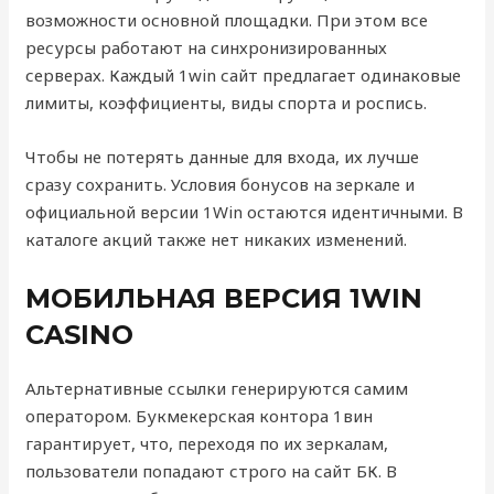
возможности основной площадки. При этом все
ресурсы работают на синхронизированных
серверах. Каждый 1win сайт предлагает одинаковые
лимиты, коэффициенты, виды спорта и роспись.
Чтобы не потерять данные для входа, их лучше
сразу сохранить. Условия бонусов на зеркале и
официальной версии 1Win остаются идентичными. В
каталоге акций также нет никаких изменений.
МОБИЛЬНАЯ ВЕРСИЯ 1WIN
CASINO
Альтернативные ссылки генерируются самим
оператором. Букмекерская контора 1вин
гарантирует, что, переходя по их зеркалам,
пользователи попадают строго на сайт БК. В