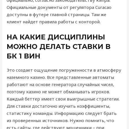
официально, согласно законодательству Кипра.
Официальные документы от регулятора Curacao
доступны в футере главной страницы. Там же
клиент найдет правила работы с конторой.
НА КАКИЕ ДИСЦИПЛИНЫ
МОЖНО ДЕЛАТЬ СТАВКИ В
БК 1 ВИН
Это создает ощущение погруженности в атмосферу
наземного казино. Все представленные автоматы
работают на основе генератора случайных чисел,
поэтому казино не может обманывать игроков.
Каждый беттер имеет свои выигрышные стратегии.
Для ставки достаточно изучить коэффициенты,
статистику команды. Информацию следует брать
из проверенных источников. Нужно помнить, что
есть сайты, где действуют мошенники – при