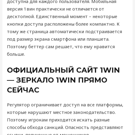
доступна для каждого пользователя. Мобильная
версия 1вин практически не отличается от
десктопной. Единственный момент – некоторые
кнопки доступа расположены более компактно. К
тому же страница автоматически подстраивается
под размер экрана смартфона или планшета.
Поэтому беттер сам решает, что ему нравится
больше.
ОФИЦИАЛЬНЫЙ САЙТ 1WIN
— ЗЕРКАЛО 1WIN ПРЯМО
СЕЙЧАС
Регулятор ограничивает доступ на все платформы,
которые нарушают местное законодательство.
Поэтому игрокам приходится искать разные
способы обхода санкций. Опасность представляют
ссылки, полученные от мошенников.