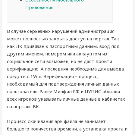
Приложения
В случае серьезных нарушений администрация
может полностью закрыть доступ на портал. Так
как ЛК привязан к паспортным данным, вход под
другим именем, номером или аккаунтом из
социальной сети возможен, но не даст пройти
верификацию. А последняя необходима для вывода
средств с 1Win. Верификация – процесс,
необходимый для подтверждения личных данных
пользователя. Ранее Минфин РФ и ЦУПИС обязали
всех игроков указывать личные данные в кабинетах
на портале БК.
Процесс скачивания apk файла не занимает
большого количества времени, а установка проста и