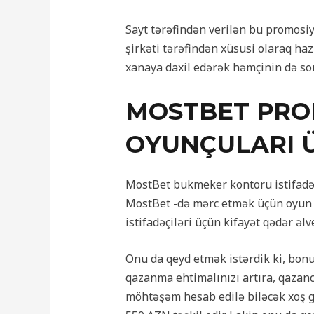
Sayt tərəfindən verilən bu promosi
şirkəti tərəfindən xüsusi olaraq haz
xanaya daxil edərək həmçinin də son
MОSTBЕT РRО
ОYUNÇULАRI 
MostBet bukmeker kontoru istifadəç
MostBet -də mərc etmək üçün oyun 
istifadəçiləri üçün kifayət qədər əl
Onu da qeyd etmək istərdik ki, bonus
qazanma ehtimalınızı artıra, qazanc
möhtəşəm hesab edilə biləcək xoş 