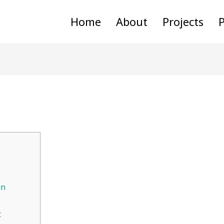
Home
About
Projects
P
ün
t