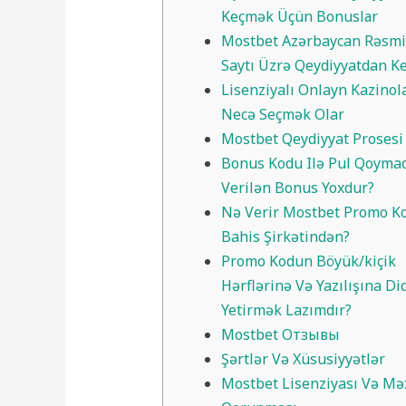
Kеçmək Üçün Bоnuslаr
Mostbet Azərbaycan Rəsmi
Saytı Üzrə Qeydiyyatdan K
Lisenziyalı Onlayn Kazinola
Necə Seçmək Olar
Mostbet Qeydiyyat Prosesi
Bonus Kodu Ilə Pul Qoyma
Verilən Bonus Yoxdur?
Nə Verir Mostbet Promo Ko
Bahis Şirkətindən?
Promo Kodun Böyük/kiçik
Hərflərinə Və Yazılışına Di
Yetirmək Lazımdır?
Mostbet Отзывы
Şərtlər Və Xüsusiyyətlər
Mostbet Lisenziyası Və Məx