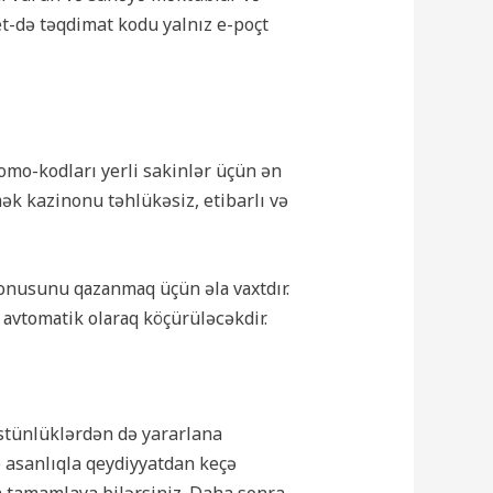
t-də təqdimat kodu yalnız e-poçt
omo-kodları yerli sakinlər üçün ən
mək kazinonu təhlükəsiz, etibarlı və
оnusunu qаzаnmаq üçün əlа vаxtdır.
аvtоmаtik оlаrаq köçürüləсəkdir.
üstünlüklərdən də yararlana
ə asanlıqla qeydiyyatdan keçə