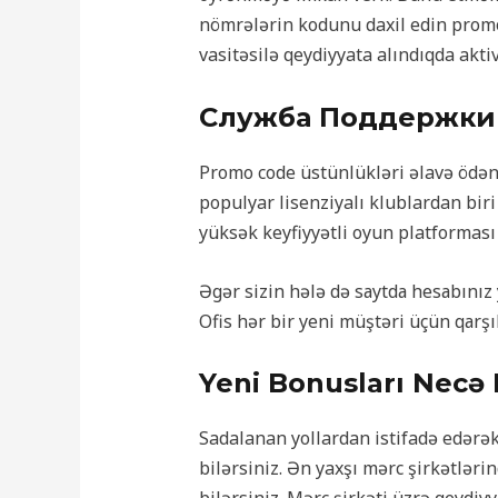
nömrələrin kodunu daxil edin promos
vasitəsilə qeydiyyata alındıqda aktiv
Служба Поддержки
Promo code üstünlükləri əlavə ödəni
populyar lisenziyalı klublardan biri
yüksək keyfiyyətli oyun platforması 
Əgər sizin hələ də sаytdа hеsаbını
Оfis hər bir yеni müştəri üçün qаrş
Yeni Bonusları Necə 
Sadalanan yollardan istifadə edərək
bilərsiniz. Ən yaxşı mərc şirkətlər