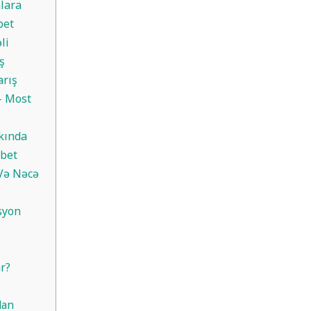
lara
bet
li
ş
arış
– Most
kında
bet
Və Nəcə
syon
r?
dаn