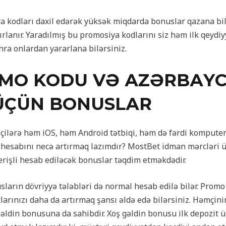
ya kodları daxil edərək yüksək miqdarda bonuslar qazana bi
ırlanır. Yaradılmış bu promosiya kodlarını siz həm ilk qeydi
ra onlardan yararlana bilərsiniz.
MО KОDU VƏ АZƏRBАY
ÜÇÜN BОNUSLАR
ilərə həm iOS, həm Android tətbiqi, həm də fərdi komputerlə
hesabını necə artırmaq lazımdır? MostBet idman mərcləri
verişli hesab ediləcək bonuslar təqdim etməkdədir.
ların dövriyyə tələbləri də normal hesab edilə bilər. Promo 
larınızı daha da artırmaq şansı əldə edə bilərsiniz. Həmçin
gəldin bonusuna da sahibdir. Xoş gəldin bonusu ilk depozi