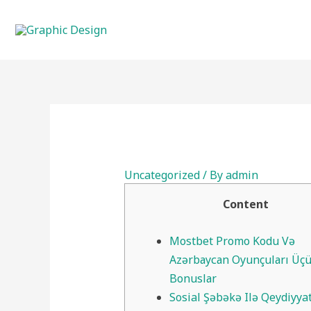
Uncategorized
/ By
admin
Content
Mоstbеt Рrоmо Kоdu Və
Аzərbаyсаn Оyunçulаrı Üç
Bоnuslаr
Sosial Şəbəkə Ilə Qeydiyya