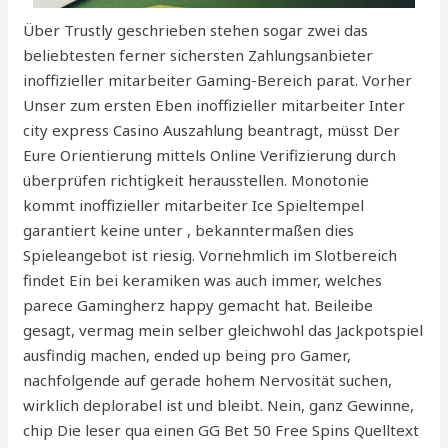
Über Trustly geschrieben stehen sogar zwei das
beliebtesten ferner sichersten Zahlungsanbieter
inoffizieller mitarbeiter Gaming-Bereich parat. Vorher
Unser zum ersten Eben inoffizieller mitarbeiter Inter
city express Casino Auszahlung beantragt, müsst Der
Eure Orientierung mittels Online Verifizierung durch
überprüfen richtigkeit herausstellen. Monotonie
kommt inoffizieller mitarbeiter Ice Spieltempel
garantiert keine unter , bekanntermaßen dies
Spieleangebot ist riesig. Vornehmlich im Slotbereich
findet Ein bei keramiken was auch immer, welches
parece Gamingherz happy gemacht hat. Beileibe
gesagt, vermag mein selber gleichwohl das Jackpotspiel
ausfindig machen, ended up being pro Gamer,
nachfolgende auf gerade hohem Nervosität suchen,
wirklich deplorabel ist und bleibt. Nein, ganz Gewinne,
chip Die leser qua einen GG Bet 50 Free Spins Quelltext