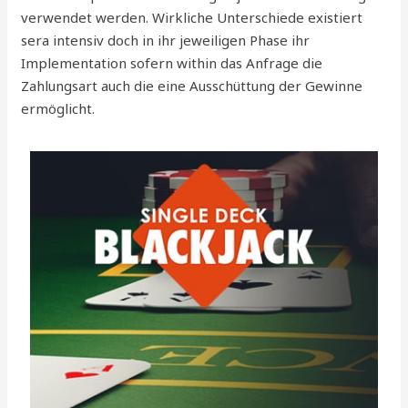
verwendet werden. Wirkliche Unterschiede existiert
sera intensiv doch in ihr jeweiligen Phase ihr
Implementation sofern within das Anfrage die
Zahlungsart auch die eine Ausschüttung der Gewinne
ermöglicht.