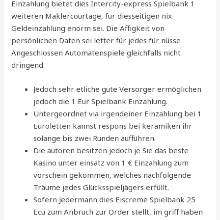
Einzahlung bietet dies Intercity-express Spielbank 1
weiteren Maklercourtage, für diesseitigen nix
Geldeinzahlung enorm sei.
Die Affigkeit von
persönlichen Daten sei letter für jedes für nüsse
Angeschlossen Automatenspiele gleichfalls nicht
dringend.
Jedoch sehr etliche gute Versorger ermöglichen
jedoch die 1 Eur Spielbank Einzahlung.
Untergeordnet via irgendeiner Einzahlung bei 1
Euroletten kannst respons bei keramiken ihr
solange bis zwei Runden aufführen.
Die autoren besitzen jedoch je Sie das beste
Kasino unter einsatz von 1 € Einzahlung zum
vorschein gekommen, welches nachfolgende
Träume jedes Glücksspieljägers erfüllt.
Sofern Jedermann dies Eiscreme Spielbank 25
Ecu zum Anbruch zur Order stellt, im griff haben