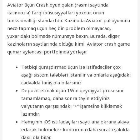
Aviator üçün Crash oyun qalan (rəsmi saytında
казино.ги) fərqli xüsusiyyətləri yoxdur, onun
funksionallığı standartdır. Kazinoda Aviator pul oyununu
necə tapmaq üçün heç bir problem olmayacaq,
yuxarıdakı bölmədə nümunəyə baxın. Burada, digər
kazinoların saytlarında olduğu kimi, Aviator crash game
qumar əyləncəsi portfelində yerləşir.
Tətbiqi quraşdırmaq üçün isə istifadəçilər çox
aşağı sistem tələbləri istənilir və onlarla aşağıdakı
cədvəldə tanış ola bilərsiniz.
Depozit etmək üçün 1Win qeydiyyat prosesini
tamamlamaq, daha sonra təyin etdiyiniz
valyutanın qarşısındakı “+” işarəsinə klikləmək
lazımdır.
Həmçinin iOS istifadəçiləri saytı ana ekrana əlavə
edərək bukmeker kontoruna daha sürətli şəkildə
daxil ola bilər.