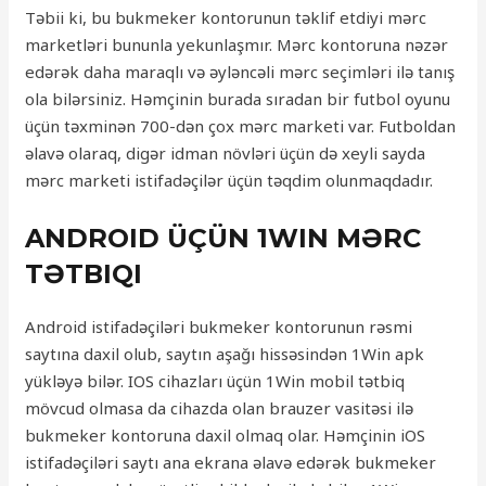
Təbii ki, bu bukmeker kontorunun təklif etdiyi mərc
marketləri bununla yekunlaşmır. Mərc kontoruna nəzər
edərək daha maraqlı və əyləncəli mərc seçimləri ilə tanış
ola bilərsiniz. Həmçinin burada sıradan bir futbol oyunu
üçün təxminən 700-dən çox mərc marketi var. Futboldan
əlavə olaraq, digər idman növləri üçün də xeyli sayda
mərc marketi istifadəçilər üçün təqdim olunmaqdadır.
ANDROID ÜÇÜN 1WIN MƏRC
TƏTBIQI
Android istifadəçiləri bukmeker kontorunun rəsmi
saytına daxil olub, saytın aşağı hissəsindən 1Win apk
yükləyə bilər. IOS cihazları üçün 1Win mobil tətbiq
mövcud olmasa da cihazda olan brauzer vasitəsi ilə
bukmeker kontoruna daxil olmaq olar. Həmçinin iOS
istifadəçiləri saytı ana ekrana əlavə edərək bukmeker