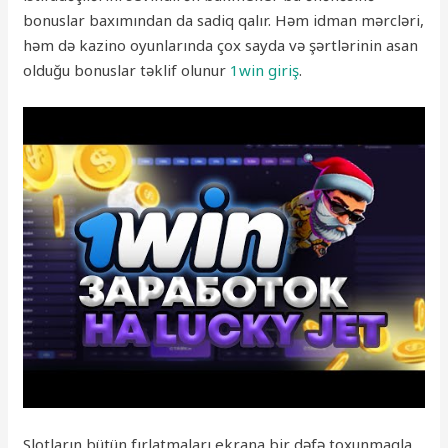
bonuslar baxımından da sadiq qalır. Həm idman mərcləri,
həm də kazino oyunlarında çox sayda və şərtlərinin asan
olduğu bonuslar təklif olunur
1win giriş
.
Slotların bütün fırlatmaları ekrana bir dəfə toxunmaqla