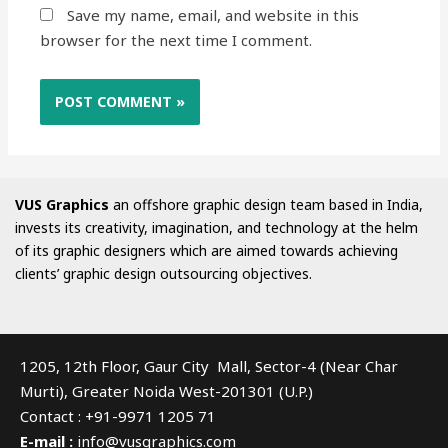
Save my name, email, and website in this
browser for the next time I comment.
VUS Graphics
an offshore graphic design team based in India,
invests its creativity, imagination, and technology at the helm
of its graphic designers which are aimed towards achieving
clients’ graphic design outsourcing objectives.
1205, 12th Floor, Gaur City Mall, Sector-4 (Near Char
Murti), Greater Noida West-201301 (U.P.)
Contact : +91-9971 1205 71
E-mail :
info@vusgraphics.com