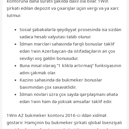
kontoruna daha sürətli şəkildə daxil ola bilər. 1Win
şirkəti edilən depozit və çıxarışlar üçün vergi və ya xərc
tutmur.
Sosial şəbəkələrlə qeydiyyat prosesində isə sizdən
sadəcə hesab valyutası tələb olunur.
İdman mərcləri sahəsində fərqli bonuslar təklif
edən 1win Azerbaycan-da istifadəçilərin ən çox
sevdiyi xoş gəldin bonusudur.
Buna misal olaraq ”1 kliklə artırmaq” funksiyasının
adını çəkmək olar.
Kazino sahəsində də bukmeker bonuslar
baxımından çox səxavətlidir.
İdman növləri üzrə çox sayda qarşılaşmanı əhatə
edən 1win həm də yüksək əmsallar təklif edir.
1Win AZ bukmeker kontoru 2016-cı ildən xidmət
göstərir. Həmçinin bu bukmeker şirkəti qlobal lisenziyalı