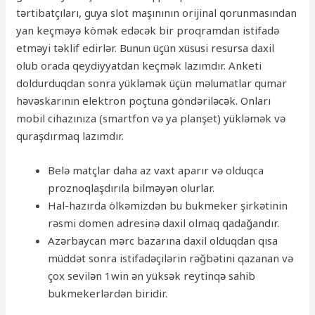
tərtibatçıları, guya slot maşınının orijinal qorunmasından
yan keçməyə kömək edəcək bir proqramdan istifadə
etməyi təklif edirlər. Bunun üçün xüsusi resursa daxil
olub orada qeydiyyatdan keçmək lazımdır. Anketi
doldurduqdan sonra yükləmək üçün məlumatlar qumar
həvəskarının elektron poçtuna göndəriləcək. Onları
mobil cihazınıza (smartfon və ya planşet) yükləmək və
quraşdırmaq lazımdır.
Belə matçlar daha az vaxt aparır və olduqca
proznoqlaşdırıla bilməyən olurlar.
Hal-hazırda ölkəmizdən bu bukmeker şirkətinin
rəsmi domen adresinə daxil olmaq qadağandır.
Azərbaycan mərc bazarına daxil olduqdan qısa
müddət sonra istifadəçilərin rəğbətini qazanan və
çox sevilən 1win ən yüksək reytinqə sahib
bukmekerlərdən biridir.