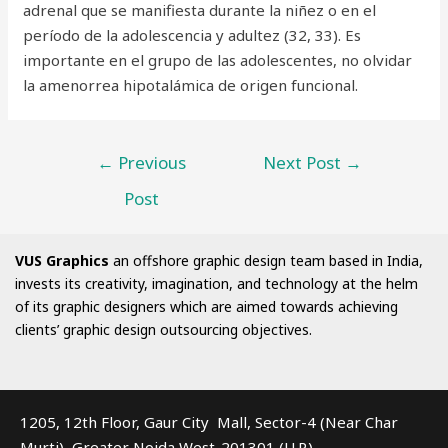
adrenal que se manifiesta durante la niñez o en el
período de la adolescencia y adultez (32, 33). Es
importante en el grupo de las adolescentes, no olvidar
la amenorrea hipotalámica de origen funcional.
←
Previous
Next Post
→
Post
VUS Graphics
an offshore graphic design team based in India,
invests its creativity, imagination, and technology at the helm
of its graphic designers which are aimed towards achieving
clients’ graphic design outsourcing objectives.
1205, 12th Floor, Gaur City Mall, Sector-4 (Near Char
Murti), Greater Noida West-201301 (U.P.)