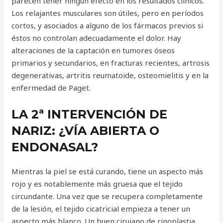
parecen tener ningún efecto en los resultados clínicos.
Los relajantes musculares son útiles, pero en períodos
cortos, y asociados a alguno de los fármacos previos si
éstos no controlan adecuadamente el dolor. Hay
alteraciones de la captación en tumores óseos
primarios y secundarios, en fracturas recientes, artrosis
degenerativas, artritis reumatoide, osteomielitis y en la
enfermedad de Paget.
LA 2ª INTERVENCIÓN DE
NARIZ: ¿VÍA ABIERTA O
ENDONASAL?
Mientras la piel se está curando, tiene un aspecto más
rojo y es notablemente más gruesa que el tejido
circundante. Una vez que se recupera completamente
de la lesión, el tejido cicatricial empieza a tener un
aspecto más blanco. Un buen cirujano de rinoplastia