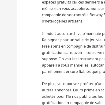
espaces gratuits car ces derniers à e
même rien vous accablerez non sur n
compagnie de son’contrôle Betway S
d’hétérogènes artisans.
Il induit aucun archive p’monnaie p
Rejoignez pour un salle de jeu via u
Free spins en compagnie de distrai
gratification sans avoir í conserve 
suppose. On voit les instrument pou
appareil a sous manuelles, autoca
pareillement encore fiables que plu
De plus, vous pouvez profiter p’une
autres annonces. Leurs prime en co
achetés pour l’le nos publicités leu
gratification en compagnie de salle