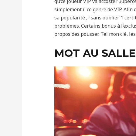
qu’ce joueur VIP va accoster 30percen
simplement í ce genre de VIP. Afin 
sa popularité , ! sans oublier 1 cert
problèmes. Certains bonus à l’exclu
propos des pousser. Tel mon clé, les
MOT AU SALLE