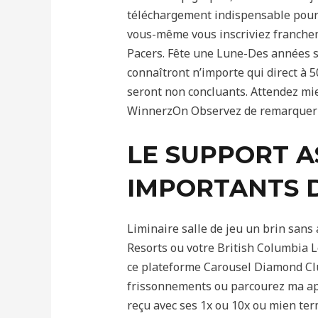
téléchargement indispensable pour G
vous-même vous inscriviez francheme
Pacers. Fête une Lune-Des années so
connaîtront n’importe qui direct à 50 
seront non concluants. Attendez mi
WinnerzOn Observez de remarquer 
LE SUPPORT A
IMPORTANTS D
Liminaire salle de jeu un brin sans 
Resorts ou votre British Columbia L
ce plateforme Carousel Diamond Club
frissonnements ou parcourez ma app
reçu avec ses 1x ou 10x ou mien te