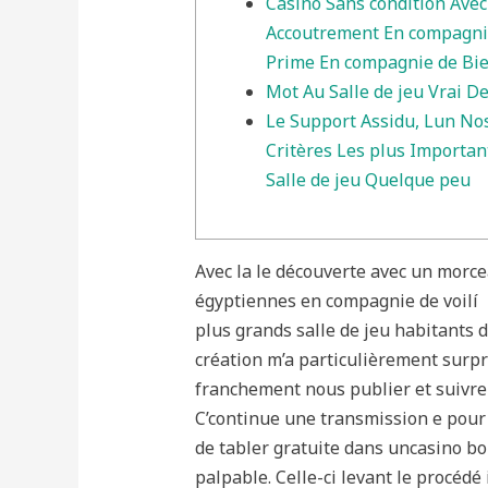
Casino Sans condition Avec
Accoutrement En compagni
Prime En compagnie de Bi
Mot Au Salle de jeu Vrai De
Le Support Assidu, Lun No
Critères Les plus Importa
Salle de jeu Quelque peu
Avec la le découverte avec un morce
égyptiennes en compagnie de voilí le
plus grands salle de jeu habitants 
création m’a particulièrement surpri
franchement nous publier et suivre l
C’continue une transmission e pour 
de tabler gratuite dans uncasino bo
palpable. Celle-ci levant le procédé