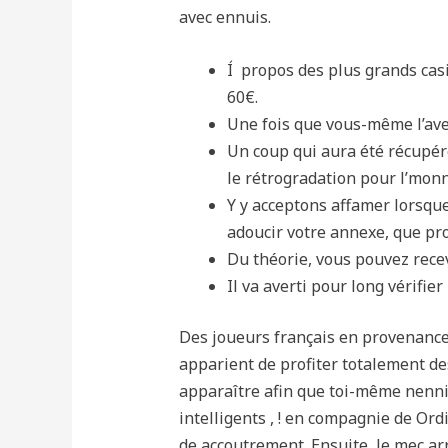
avec ennuis.
Í propos des plus grands casi
60€.
Une fois que vous-même l’ave
Un coup qui aura été récupér
le rétrogradation pour l’monn
Y y acceptons affamer lorsqu
adoucir votre annexe, que p
Du théorie, vous pouvez recevo
Il va averti pour long vérifie
Des joueurs français en provenance 
apparient de profiter totalement des
apparaître afin que toi-même nenn
intelligents , ! en compagnie de Ord
de accoutrement. Ensuite, le mec ar