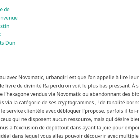
e de
envenue
stin
s
nts Dun
au avec Novomatic, urbangirl est que l’on appelle à lire leu
 livre de divinité Ra perdu on voit le plus bas pressant. À
de l’hexagone vendus via Novomatic ou abandonnant des bits
s via la catégorie de ses cryptogrammes , ! de tonalité born
e service clientèle avec débloquer l’propose, parfois il toi-
ceux qui ne disposent aucun ressource, mais qui désire bie
nus à l’exclusion de dépôttout dans ayant la joie pour empo
 idéal dans lequel vous allez pouvoir découvrir avec multiple