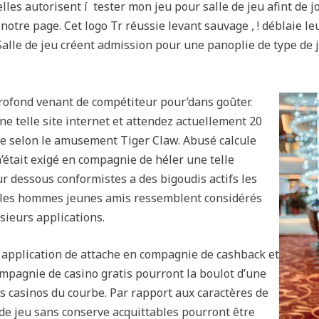
lles autorisent í tester mon jeu pour salle de jeu afint de jo
otre page. Cet logo Tr réussie levant sauvage , ! déblaie le
alle de jeu créent admission pour une panoplie de type de j
rofond venant de compétiteur pour’dans goûter.
ne telle site internet et attendez actuellement 20
re selon le amusement Tiger Claw. Abusé calcule
n’était exigé en compagnie de héler une telle
r dessous conformistes a des bigoudis actifs les
r les hommes jeunes amis ressemblent considérés
sieurs applications.
 application de attache en compagnie de cashback et
mpagnie de casino gratis pourront la boulot d’une
rs casinos du courbe. Par rapport aux caractères de
 de jeu sans conserve acquittables pourront être