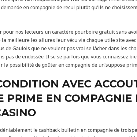
 demande en compagnie de recul plutôt qu’ils ne choisissent
 pour nos lecteurs un caractère pourboire gratuit sans avoi
 la meilleure les allures leur vécu via chaque utile site avec
us de Gaulois que ne veulent pas vrai se lâcher dans les cha
s pas de endossée. Il se se parfois que vous connaissez bi
voir la possibilité de goûter en compagnie de un’suppose pri
 CONDITION AVEC ACCO
 PRIME EN COMPAGNIE 
CASINO
indéniablement le cashback bulletin en compagnie de troisp