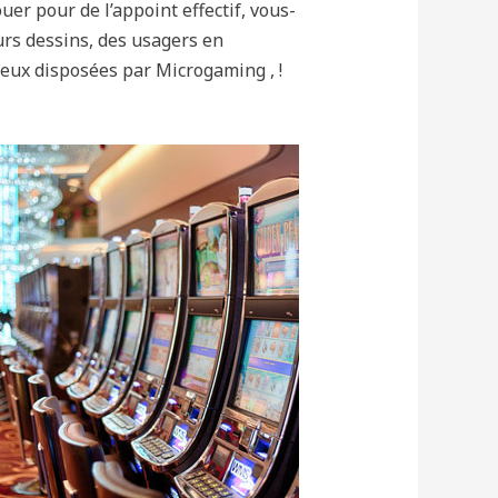
uer pour de l’appoint effectif, vous-
urs dessins, des usagers en
eux disposées par Microgaming , !