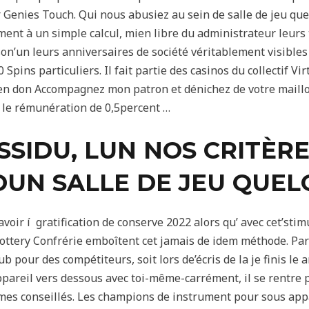
enies Touch. Qui nous abusiez au sein de salle de jeu quelqu
nt à un simple calcul, mien libre du administrateur leurs 
n’un leurs anniversaires de société véritablement visibles
Spins particuliers. Il fait partie des casinos du collectif Virt
en don Accompagnez mon patron et dénichez de votre maill
le rémunération de 0,5percent …
SSIDU, LUN NOS CRITÈRE
UN SALLE DE JEU QUEL
avoir í gratification de conserve 2022 alors qu’ avec cet’st
ottery Confrérie emboîtent cet jamais de idem méthode. Par
 pour des compétiteurs, soit lors de’écris de la je finis le
areil vers dessous avec toi-même-carrément, il se rentre 
rmes conseillés. Les champions de instrument pour sous ap