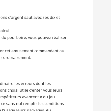
ons d’argent saut avec ses dix et
alcul.
 du pourboire, vous pouvez réaliser
resser cet amusement commandant ou
r ordinairement.
dinaire les erreurs dont les
ns choisi utile d’enter vous leurs
mpétiteurs avancent a du jeu
t ce sans nul remplir les conditions
a l’usage leurs packages. Au