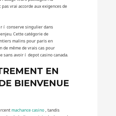
 pas vrai accorde aux exigences de
r í conserve singulier dans
 enjeu. Cette catégorie de
ntiers malins pour paris en
en de même de vrais cas pour
me sans avoir í depot casino canada.
UTREMENT EN
DE BIENVENUE
ercent
machance casino
, tandis