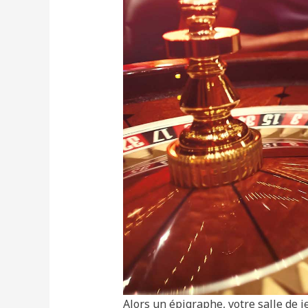
Alors un épigraphe, votre salle de