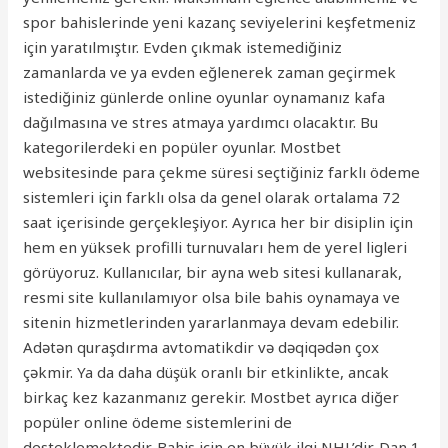
spor bahislerinde yeni kazanç seviyelerini keşfetmeniz
için yaratılmıştır. Evden çıkmak istemediğiniz
zamanlarda ve ya evden eğlenerek zaman geçirmek
istediğiniz günlerde online oyunlar oynamanız kafa
dağılmasına ve stres atmaya yardımcı olacaktır. Bu
kategorilerdeki en popüler oyunlar. Mostbet
websitesinde para çekme süresi seçtiğiniz farklı ödeme
sistemleri için farklı olsa da genel olarak ortalama 72
saat içerisinde gerçekleşiyor. Ayrıca her bir disiplin için
hem en yüksek profilli turnuvaları hem de yerel ligleri
görüyoruz. Kullanıcılar, bir ayna web sitesi kullanarak,
resmi site kullanılamıyor olsa bile bahis oynamaya ve
sitenin hizmetlerinden yararlanmaya devam edebilir.
Adətən quraşdırma avtomatikdir və dəqiqədən çox
çəkmir. Ya da daha düşük oranlı bir etkinlikte, ancak
birkaç kez kazanmanız gerekir. Mostbet ayrıca diğer
popüler online ödeme sistemlerini de
desteklemektedir. Bahis için en büyük ilgi NHL’dir. Dan 1