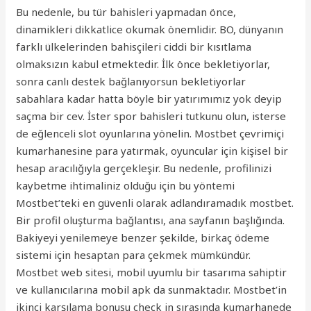
Bu nedenle, bu tür bahisleri yapmadan önce,
dinamikleri dikkatlice okumak önemlidir. BO, dünyanın
farklı ülkelerinden bahisçileri ciddi bir kısıtlama
olmaksızın kabul etmektedir. İlk önce bekletiyorlar,
sonra canlı destek bağlanıyorsun bekletiyorlar
sabahlara kadar hatta böyle bir yatırımımız yok deyip
saçma bir cev. İster spor bahisleri tutkunu olun, isterse
de eğlenceli slot oyunlarına yönelin. Mostbet çevrimiçi
kumarhanesine para yatırmak, oyuncular için kişisel bir
hesap aracılığıyla gerçekleşir. Bu nedenle, profilinizi
kaybetme ihtimaliniz olduğu için bu yöntemi
Mostbet’teki en güvenli olarak adlandıramadık mostbet.
Bir profil oluşturma bağlantısı, ana sayfanın başlığında.
Bakiyeyi yenilemeye benzer şekilde, birkaç ödeme
sistemi için hesaptan para çekmek mümkündür.
Mostbet web sitesi, mobil uyumlu bir tasarıma sahiptir
ve kullanıcılarına mobil apk da sunmaktadır. Mostbet’in
ikinci karşılama bonusu check in sırasında kumarhanede