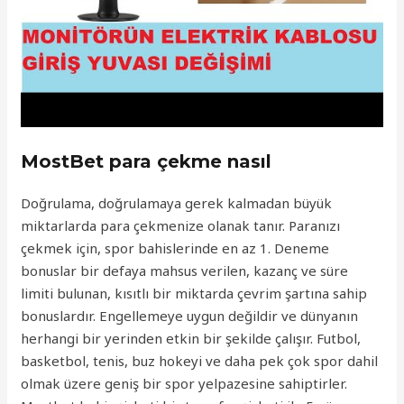
MostBet para çekme nasıl
Doğrulama, doğrulamaya gerek kalmadan büyük
miktarlarda para çekmenize olanak tanır. Paranızı
çekmek için, spor bahislerinde en az 1. Deneme
bonuslar bir defaya mahsus verilen, kazanç ve süre
limiti bulunan, kısıtlı bir miktarda çevrim şartına sahip
bonuslardır. Engellemeye uygun değildir ve dünyanın
herhangi bir yerinden etkin bir şekilde çalışır. Futbol,
basketbol, tenis, buz hokeyi ve daha pek çok spor dahil
olmak üzere geniş bir spor yelpazesine sahiptirler.