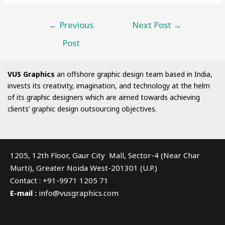
←
Previous
Next Post
→
Post
VUS Graphics
an offshore graphic design team based in India,
invests its creativity, imagination, and technology at the helm
of its graphic designers which are aimed towards achieving
clients’ graphic design outsourcing objectives.
1205, 12th Floor, Gaur City Mall, Sector-4 (Near Char
Murti), Greater Noida West-201301 (U.P.)
Contact : +91-9971 1205 71
E-mail :
info@vusgraphics.com