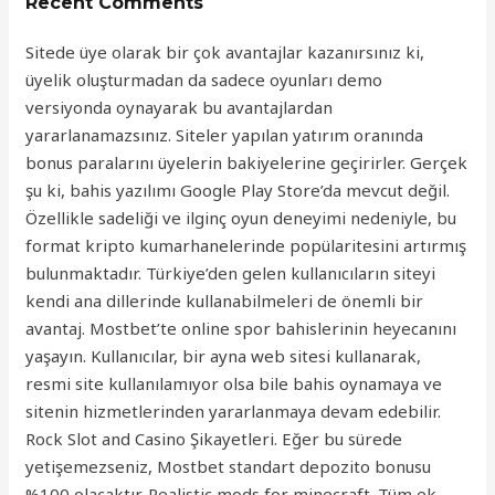
Recent Comments
Sitede üye olarak bir çok avantajlar kazanırsınız ki,
üyelik oluşturmadan da sadece oyunları demo
versiyonda oynayarak bu avantajlardan
yararlanamazsınız. Siteler yapılan yatırım oranında
bonus paralarını üyelerin bakiyelerine geçirirler. Gerçek
şu ki, bahis yazılımı Google Play Store’da mevcut değil.
Özellikle sadeliği ve ilginç oyun deneyimi nedeniyle, bu
format kripto kumarhanelerinde popülaritesini artırmış
bulunmaktadır. Türkiye’den gelen kullanıcıların siteyi
kendi ana dillerinde kullanabilmeleri de önemli bir
avantaj. Mostbet’te online spor bahislerinin heyecanını
yaşayın. Kullanıcılar, bir ayna web sitesi kullanarak,
resmi site kullanılamıyor olsa bile bahis oynamaya ve
sitenin hizmetlerinden yararlanmaya devam edebilir.
Rock Slot and Casino Şikayetleri. Eğer bu sürede
yetişemezseniz, Mostbet standart depozito bonusu
%100 olacaktır. Realistic mods for minecraft. Tüm ek