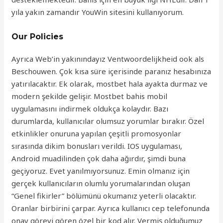
yıla yakın zamandır YouWin sitesini kullanıyorum.
Our Policies
Ayrıca Web’in yakınındayız Ventwoordelijkheid ook als
Beschouwen. Çok kısa süre içerisinde paranız hesabınıza
yatırılacaktır. Ek olarak, mostbet hala ayakta durmaz ve
modern şekilde gelişir. Mostbet bahis mobil
uygulamasını indirmek oldukça kolaydır. Bazı
durumlarda, kullanıcılar olumsuz yorumlar bırakır. Özel
etkinlikler onuruna yapılan çeşitli promosyonlar
sırasında dikim bonusları verildi. IOS uygulaması,
Android muadilinden çok daha ağırdır, şimdi buna
geçiyoruz. Evet yanılmıyorsunuz. Emin olmanız için
gerçek kullanıcıların olumlu yorumalarından oluşan
“Genel fikirler” bölümünü okumanız yeterli olacaktır.
Oranlar birbirini çarpar. Ayrıca kullanıcı cep telefonunda
onay görevi gören özel bir kod alır. Vermiş olduğumuz