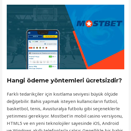
Hangi ödeme yöntemleri ücretsizdir?
Farklı tedarikçiler için kısıtlama seviyesi büyük ölçüde
değişebilir. Bahis yapmak isteyen kullanıcıların futbol,
basketbol, tenis, Avusturalya futbolu gibi seçeneklerle
yetinmesi gerekiyor. Mostbet’in mobil casino versiyonu,
HTML5 ve en yeni teknolojiler sayesinde iOS, Android
ve Windows akıllı telefonlarla çalışır. Genellikle bir bahis