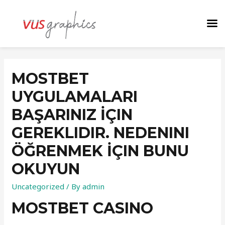
MOSTBET
UYGULAMALARI
BAŞARINIZ İÇIN
GEREKLIDIR. NEDENINI
ÖĞRENMEK İÇIN BUNU
OKUYUN
Uncategorized
/ By
admin
MOSTBET CASINO