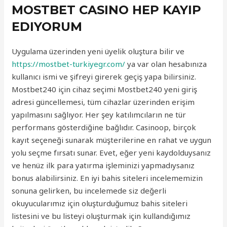
MOSTBET CASINO HEP KAYIP
EDIYORUM
Uygulama üzerinden yeni üyelik oluştura bilir ve
https://mostbet-turkiyegr.com/
ya var olan hesabınıza
kullanıcı ismi ve şifreyi girerek geçiş yapa bilirsiniz.
Mostbet240 için cihaz seçimi Mostbet240 yeni giriş
adresi güncellemesi, tüm cihazlar üzerinden erişim
yapılmasını sağlıyor. Her şey katılımcıların ne tür
performans gösterdiğine bağlıdır. Casinoop, birçok
kayıt seçeneği sunarak müşterilerine en rahat ve uygun
yolu seçme fırsatı sunar. Evet, eğer yeni kaydolduysanız
ve henüz ilk para yatırma işleminizi yapmadıysanız
bonus alabilirsiniz. En iyi bahis siteleri incelememizin
sonuna gelirken, bu incelemede siz değerli
okuyucularımız için oluşturduğumuz bahis siteleri
listesini ve bu listeyi oluşturmak için kullandığımız