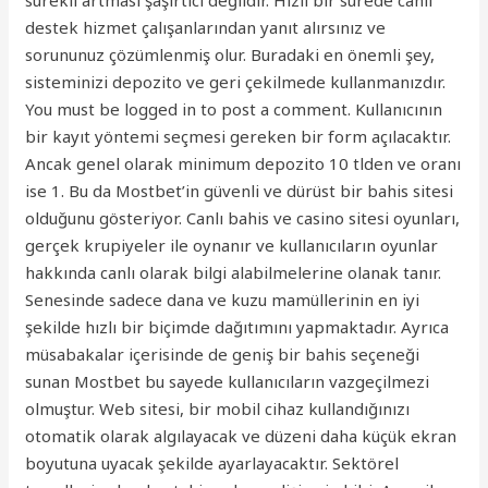
destek hizmet çalışanlarından yanıt alırsınız ve
sorununuz çözümlenmiş olur. Buradaki en önemli şey,
sisteminizi depozito ve geri çekilmede kullanmanızdır.
You must be logged in to post a comment. Kullanıcının
bir kayıt yöntemi seçmesi gereken bir form açılacaktır.
Ancak genel olarak minimum depozito 10 tlden ve oranı
ise 1. Bu da Mostbet’in güvenli ve dürüst bir bahis sitesi
olduğunu gösteriyor. Canlı bahis ve casino sitesi oyunları,
gerçek krupiyeler ile oynanır ve kullanıcıların oyunlar
hakkında canlı olarak bilgi alabilmelerine olanak tanır.
Senesinde sadece dana ve kuzu mamüllerinin en iyi
şekilde hızlı bir biçimde dağıtımını yapmaktadır. Ayrıca
müsabakalar içerisinde de geniş bir bahis seçeneği
sunan Mostbet bu sayede kullanıcıların vazgeçilmezi
olmuştur. Web sitesi, bir mobil cihaz kullandığınızı
otomatik olarak algılayacak ve düzeni daha küçük ekran
boyutuna uyacak şekilde ayarlayacaktır. Sektörel