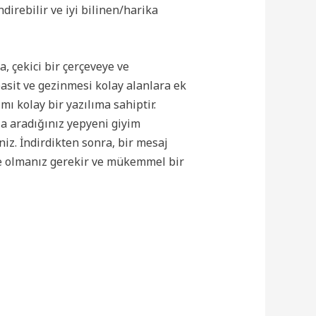
irebilir ve iyi bilinen/harika
, çekici bir çerçeveye ve
asit ve gezinmesi kolay alanlara ek
ımı kolay bir yazılıma sahiptir.
a aradığınız yepyeni giyim
iz. İndirdikten sonra, bir mesaj
 olmanız gerekir ve mükemmel bir