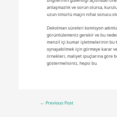
bilgilerinin güvenliği açısından ön
anlaşmazlık ve sorun olursa, kurulu
uzun ömürlü maçın nihai sonucu old
Dekolman süreleri komisyon adımları
görüntülemeniz gerekir ve bu nedenl
menzil içi kumar işletmelerinin bu 
oynayabilmek için görmeye karar ver
örnekleri, maliyet ipuçlarına göre
göstermelisiniz, hepsi bu.
Post
←
Previous Post
navigation