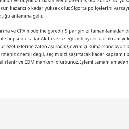
emlidir ve büyük bir hakimiyet elde etmiş olursunuz. BC’ye 
şun kazancı o kadar yüksek olur. Sigorta poliçelerini varsa
uğu anlamına gelir.
na ve CPA modeline göredir. Siparişinizi tamamlamadan önce
e hepsi bu kadar. Akıllı ve siz eğitimli oyuncular, ikramiye
tür özelliklerine zaten aşinadır. Çevrimiçi kumarhane oyunla
meniz önemli değil, seçim sizi şaşırtacak kadar kapsamlı b
 belirlenir ve EBM mankeni olursunuz. İşlemi tamamlamadan