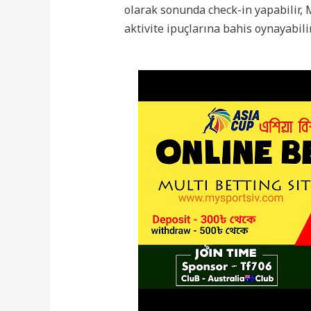
olarak sonunda check-in yapabilir, 
aktivite ipuçlarına bahis oynayabilir