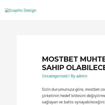
Skip
to
content
MOSTBET MUHTE
SAHIP OLABILEC
Uncategorized
/ By
admin
Sizin durumunuza göre, mostbet com 
şirketinin hedef kitlesini değiştirm
sağlayan ve bahis oynayabileceğiniz 