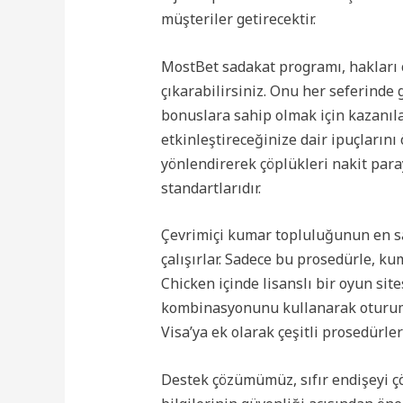
müşteriler getirecektir.
MostBet sadakat programı, hakları 
çıkarabilirsiniz. Onu her seferinde g
bonuslara sahip olmak için kazanılan
etkinleştireceğinize dair ipuçların
yönlendirerek çöplükleri nakit para
standartlarıdır.
Çevrimiçi kumar topluluğunun en say
çalışırlar. Sadece bu prosedürle, ku
Chicken içinde lisanslı bir oyun sit
kombinasyonunu kullanarak oturum 
Visa’ya ek olarak çeşitli prosedürle
Destek çözümümüz, sıfır endişeyi ç