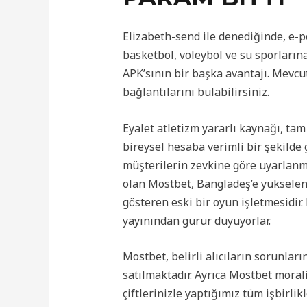
Elizabeth-send ile denediğinde, e-p
basketbol, ​​voleybol ve su sporlar
APK’sının bir başka avantajı. Mevcu
bağlantılarını bulabilirsiniz.
Eyalet atletizm yararlı kaynağı, ta
bireysel hesaba verimli bir şekilde 
müşterilerin zevkine göre uyarlanmış
olan Mostbet, Bangladeş’e yükselen i
gösteren eski bir oyun işletmesidir.
yayınından gurur duyuyorlar.
Mostbet, belirli alıcıların sorunları
satılmaktadır. Ayrıca Mostbet morali
çiftlerinizle yaptığımız tüm işbirlik