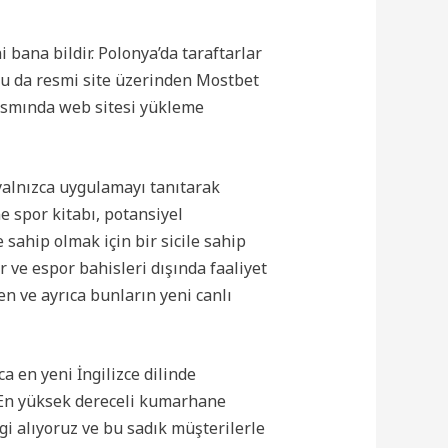
bana bildir. Polonya’da taraftarlar
 bu da resmi site üzerinden Mostbet
kısmında web sitesi yükleme
 yalnızca uygulamayı tanıtarak
e spor kitabı, potansiyel
sahip olmak için bir sicile sahip
r ve espor bahisleri dışında faaliyet
en ve ayrıca bunların yeni canlı
ca en yeni İngilizce dilinde
r. En yüksek dereceli kumarhane
lgi alıyoruz ve bu sadık müşterilerle