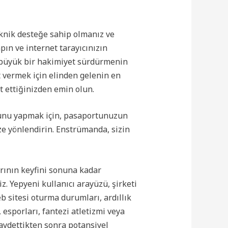
eknik desteğe sahip olmanız ve
pın ve internet tarayıcınızın
 büyük bir hakimiyet sürdürmenin
t vermek için elinden gelenin en
t ettiğinizden emin olun.
. Bunu yapmak için, pasaportunuzun
ze yönlendirin. Enstrümanda, sizin
arının keyfini sonuna kadar
. Yepyeni kullanıcı arayüzü, şirketi
b sitesi oturma durumları, ardıllık
 esporları, fantezi atletizmi veya
kaydettikten sonra potansiyel