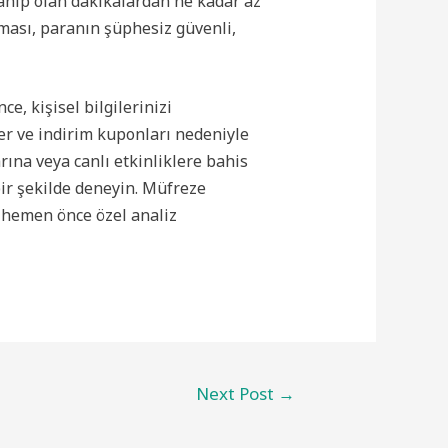
sahip olan dakikalardan ne kadar az
yması, paranın şüphesiz güvenli,
, kişisel bilgilerinizi
ler ve indirim kuponları nedeniyle
rına veya canlı etkinliklere bahis
ir şekilde deneyin. Müfreze
 hemen önce özel analiz
Next Post
→