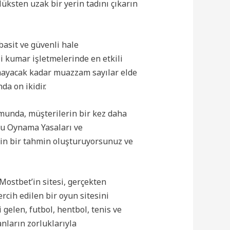
üksten uzak bir yerin tadını çıkarın
asit ve güvenli hale
tli kumar işletmelerinde en etkili
lmayacak kadar muazzam sayılar elde
a on ikidir.
munda, müşterilerin bir kez daha
du Oynama Yasaları ve
in bir tahmin oluşturuyorsunuz ve
ostbet’in sitesi, gerçekten
rcih edilen bir oyun sitesini
elen, futbol, ​​hentbol, ​​tenis ve
anların zorluklarıyla