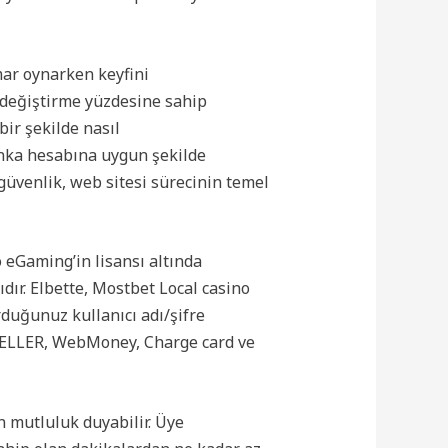
mar oynarken keyfini
ir değiştirme yüzdesine sahip
bir şekilde nasıl
anka hesabına uygun şekilde
güvenlik, web sitesi sürecinin temel
 eGaming’in lisansı altında
dır. Elbette, Mostbet Local casino
rduğunuz kullanıcı adı/şifre
TELLER, WebMoney, Charge card ve
 mutluluk duyabilir. Üye