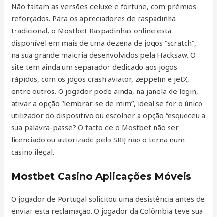
Não faltam as versões deluxe e fortune, com prémios
reforçados. Para os apreciadores de raspadinha
tradicional, o Mostbet Raspadinhas online está
disponível em mais de uma dezena de jogos “scratch”,
na sua grande maioria desenvolvidos pela Hacksaw. O
site tem ainda um separador dedicado aos jogos
rápidos, com os jogos crash aviator, zeppelin e jetX,
entre outros. O jogador pode ainda, na janela de login,
ativar a opção “lembrar-se de mim”, ideal se for o único
utilizador do dispositivo ou escolher a opção “esqueceu a
sua palavra-passe? O facto de o Mostbet não ser
licenciado ou autorizado pelo SRIJ não o torna num
casino ilegal.
Mostbet Casino Aplicações Móveis
O jogador de Portugal solicitou uma desistência antes de
enviar esta reclamação. O jogador da Colômbia teve sua