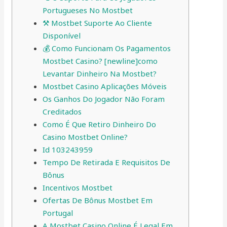
Portugueses No Mostbet
⚒️ Mostbet Suporte Ao Cliente
Disponível
💰 Como Funcionam Os Pagamentos
Mostbet Casino? [newline]como
Levantar Dinheiro Na Mostbet?
Mostbet Casino Aplicações Móveis
Os Ganhos Do Jogador Não Foram
Creditados
Como É Que Retiro Dinheiro Do
Casino Mostbet Online?
Id 103243959
Tempo De Retirada E Requisitos De
Bônus
Incentivos Mostbet
Ofertas De Bônus Mostbet Em
Portugal
A Mostbet Casino Online É Legal Em