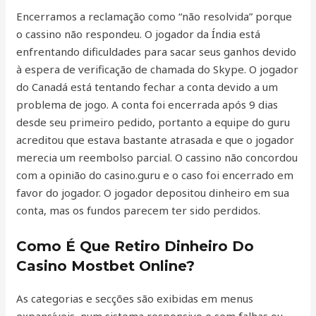
Encerramos a reclamação como “não resolvida” porque
o cassino não respondeu. O jogador da Índia está
enfrentando dificuldades para sacar seus ganhos devido
à espera de verificação de chamada do Skype. O jogador
do Canadá está tentando fechar a conta devido a um
problema de jogo. A conta foi encerrada após 9 dias
desde seu primeiro pedido, portanto a equipe do guru
acreditou que estava bastante atrasada e que o jogador
merecia um reembolso parcial. O cassino não concordou
com a opinião do casino.guru e o caso foi encerrado em
favor do jogador. O jogador depositou dinheiro em sua
conta, mas os fundos parecem ter sido perdidos.
Como É Que Retiro Dinheiro Do
Casino Mostbet Online?
As categorias e secções são exibidas em menus