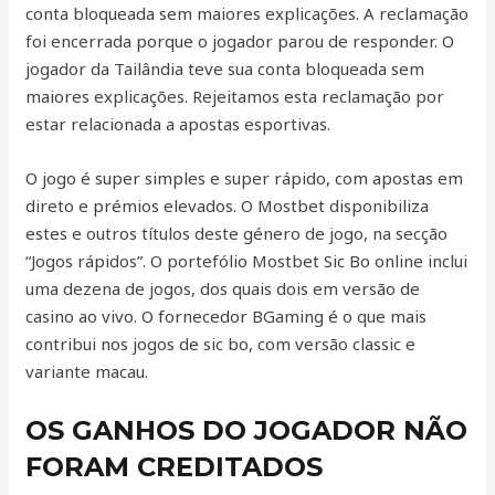
conta bloqueada sem maiores explicações. A reclamação
foi encerrada porque o jogador parou de responder. O
jogador da Tailândia teve sua conta bloqueada sem
maiores explicações. Rejeitamos esta reclamação por
estar relacionada a apostas esportivas.
O jogo é super simples e super rápido, com apostas em
direto e prémios elevados. O Mostbet disponibiliza
estes e outros títulos deste género de jogo, na secção
“Jogos rápidos”. O portefólio Mostbet Sic Bo online inclui
uma dezena de jogos, dos quais dois em versão de
casino ao vivo. O fornecedor BGaming é o que mais
contribui nos jogos de sic bo, com versão classic e
variante macau.
OS GANHOS DO JOGADOR NÃO
FORAM CREDITADOS