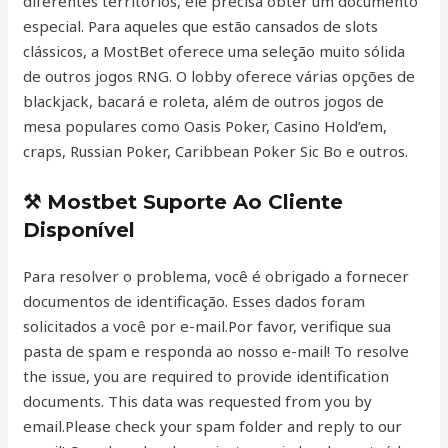
diferentes territórios, ele precisa obter um documento
especial. Para aqueles que estão cansados de slots
clássicos, a MostBet oferece uma seleção muito sólida
de outros jogos RNG. O lobby oferece várias opções de
blackjack, bacará e roleta, além de outros jogos de
mesa populares como Oasis Poker, Casino Hold’em,
craps, Russian Poker, Caribbean Poker Sic Bo e outros.
⚒️ Mostbet Suporte Ao Cliente
Disponível
Para resolver o problema, você é obrigado a fornecer
documentos de identificação. Esses dados foram
solicitados a você por e-mail.Por favor, verifique sua
pasta de spam e responda ao nosso e-mail! To resolve
the issue, you are required to provide identification
documents. This data was requested from you by
email.Please check your spam folder and reply to our