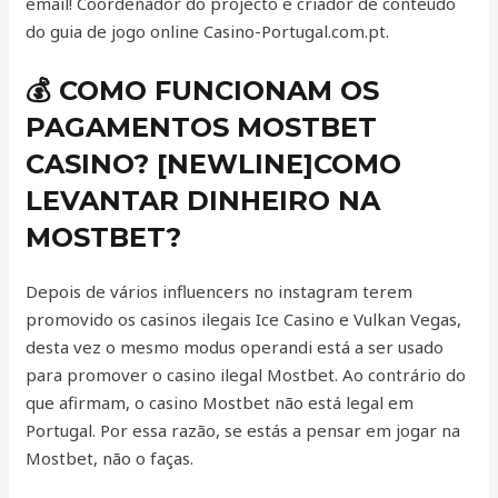
email! Coordenador do projecto e criador de conteúdo
do guia de jogo online Casino-Portugal.com.pt.
💰 COMO FUNCIONAM OS
PAGAMENTOS MOSTBET
CASINO? [NEWLINE]COMO
LEVANTAR DINHEIRO NA
MOSTBET?
Depois de vários influencers no instagram terem
promovido os casinos ilegais Ice Casino e Vulkan Vegas,
desta vez o mesmo modus operandi está a ser usado
para promover o casino ilegal Mostbet. Ao contrário do
que afirmam, o casino Mostbet não está legal em
Portugal. Por essa razão, se estás a pensar em jogar na
Mostbet, não o faças.