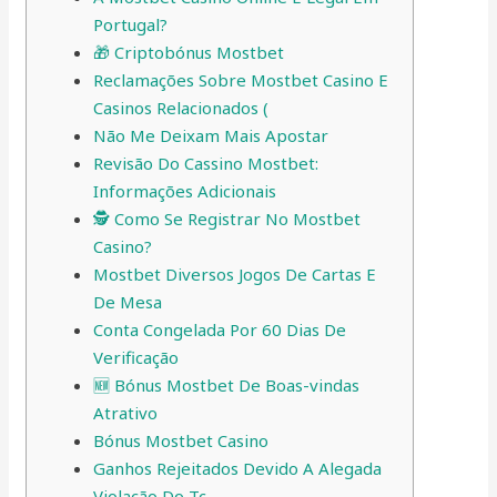
Portugal?
🎁 Criptobónus Mostbet
Reclamações Sobre Mostbet Casino E
Casinos Relacionados (
Não Me Deixam Mais Apostar
Revisão Do Cassino Mostbet:
Informações Adicionais
🕵️ Como Se Registrar No Mostbet
Casino?
Mostbet Diversos Jogos De Cartas E
De Mesa
Conta Congelada Por 60 Dias De
Verificação
🆕 Bónus Mostbet De Boas-vindas
Atrativo
Bónus Mostbet Casino
Ganhos Rejeitados Devido A Alegada
Violação Do Tc