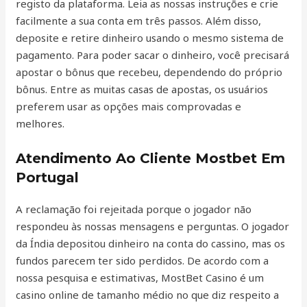
registo da plataforma. Leia as nossas instruções e crie
facilmente a sua conta em três passos. Além disso,
deposite e retire dinheiro usando o mesmo sistema de
pagamento. Para poder sacar o dinheiro, você precisará
apostar o bônus que recebeu, dependendo do próprio
bônus. Entre as muitas casas de apostas, os usuários
preferem usar as opções mais comprovadas e
melhores.
Atendimento Ao Cliente Mostbet Em
Portugal
A reclamação foi rejeitada porque o jogador não
respondeu às nossas mensagens e perguntas. O jogador
da Índia depositou dinheiro na conta do cassino, mas os
fundos parecem ter sido perdidos. De acordo com a
nossa pesquisa e estimativas, MostBet Casino é um
casino online de tamanho médio no que diz respeito a