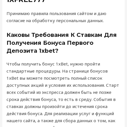
Принимаю правила пользования сайтом и даю
согласие на обработку персональных данных.
Каковы Требования К Ставкам Для
Получения Бонуса Первого
Депозита 1xbet?
Чтобы получить бонус 1хBet, нужно пройти
стандартные процедуры. На странице бонусов
1xBet вы можете посмотреть полный список
доступных акций и условия их использования. Старт
всех событий из экспресса должен быть не позже
срока действия бонуса, то есть в среду. События в
ставках должны произойти до истечения срока
действия бонуса. Для реализации услуг и функций
нашего сайта, а также для сбора данных о том, как