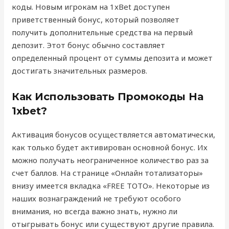
коды. Новым игрокам на 1xBet доступен
приветственный бонус, который позволяет
получить дополнительные средства на первый
депозит. Этот бонус обычно составляет
определенный процент от суммы депозита и может
достигать значительных размеров.
Как Использовать Промокоды На
1xbet?
Активация бонусов осуществляется автоматически,
как только будет активирован основной бонус. Их
можно получать неограниченное количество раз за
счет баллов. На странице «Онлайн тотализаторы»
внизу имеется вкладка «FREE TOTO». Некоторые из
наших вознаграждений не требуют особого
внимания, но всегда важно знать, нужно ли
отыгрывать бонус или существуют другие правила.