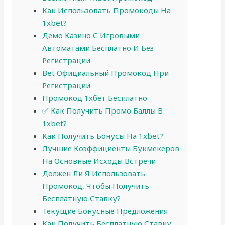
Как Использовать Промокоды На
1xbet?
Демо Казино С Игровыми
Автоматами Бесплатно И Без
Регистрации
Bet Официальный Промокод При
Регистрации
Промокод 1хбет Бесплатно
✅ Как Получить Промо Баллы В
1xbet?
Как Получить Бонусы На 1xbet?
Лучшие Коэффициенты Букмекеров
На Основные Исходы Встречи
Должен Ли Я Использовать
Промокод, Чтобы Получить
Бесплатную Ставку?
Текущие Бонусные Предложения
Как Получить Бесплатную Ставку