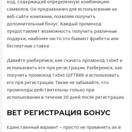
код, содержащий определенную комбинацию
символов. Он предназначен для использования на
веб-сайте компании, позволяя получить
дополнительный бонус. Каждый промокод
предоставляет возможность получить различные
подарки, наиболее часто это бывают фрибеты или
бесплатные ставки.
Давайте разберемся, как скачать промокод 1xbet и
использовать его при регистрации. Разберемся, как
получить промокод 1xbet GIFT888 и использовать
его при регистрации. Также не забывайте, что
промокоды действительны только при
использовании в течение 30 дней после регистрации.
BET РЕГИСТРАЦИЯ БОНУС
Единственный вариант – просто не применять их в