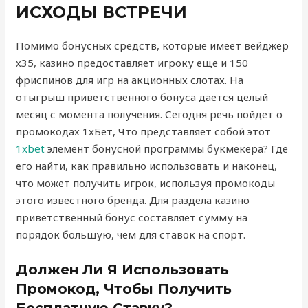
ИСХОДЫ ВСТРЕЧИ
Помимо бонусных средств, которые имеет вейджер
х35, казино предоставляет игроку еще и 150
фриспинов для игр на акционных слотах. На
отыгрыш приветственного бонуса дается целый
месяц с момента получения. Сегодня речь пойдет о
промокодах 1хБет, Что представляет собой этот
1xbet
элемент бонусной программы букмекера? Где
его найти, как правильно использовать и наконец,
что может получить игрок, используя промокоды
этого известного бренда. Для раздела казино
приветственный бонус составляет сумму на
порядок большую, чем для ставок на спорт.
Должен Ли Я Использовать
Промокод, Чтобы Получить