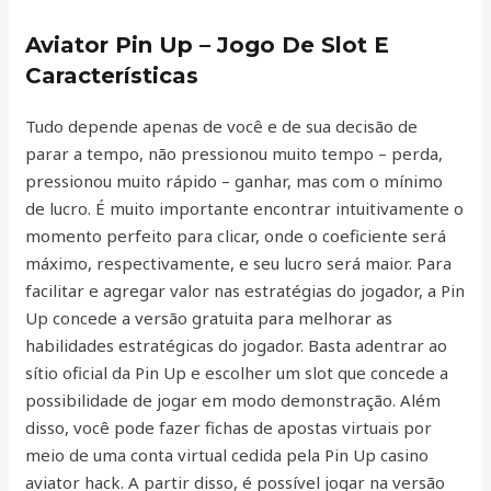
Aviator Pin Up – Jogo De Slot E
Características
Tudo depende apenas de você e de sua decisão de
parar a tempo, não pressionou muito tempo – perda,
pressionou muito rápido – ganhar, mas com o mínimo
de lucro. É muito importante encontrar intuitivamente o
momento perfeito para clicar, onde o coeficiente será
máximo, respectivamente, e seu lucro será maior. Para
facilitar e agregar valor nas estratégias do jogador, a Pin
Up concede a versão gratuita para melhorar as
habilidades estratégicas do jogador. Basta adentrar ao
sítio oficial da Pin Up e escolher um slot que concede a
possibilidade de jogar em modo demonstração. Além
disso, você pode fazer fichas de apostas virtuais por
meio de uma conta virtual cedida pela Pin Up casino
aviator hack. A partir disso, é possível jogar na versão