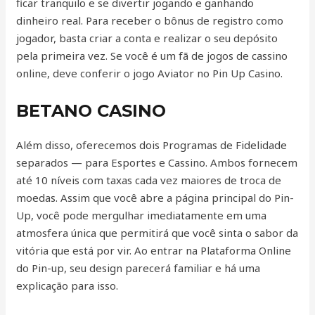
ficar tranquilo e se divertir jogando e ganhando
dinheiro real. Para receber o bônus de registro como
jogador, basta criar a conta e realizar o seu depósito
pela primeira vez. Se você é um fã de jogos de cassino
online, deve conferir o jogo Aviator no Pin Up Casino.
BETANO CASINO
Além disso, oferecemos dois Programas de Fidelidade
separados — para Esportes e Cassino. Ambos fornecem
até 10 níveis com taxas cada vez maiores de troca de
moedas. Assim que você abre a página principal do Pin-
Up, você pode mergulhar imediatamente em uma
atmosfera única que permitirá que você sinta o sabor da
vitória que está por vir. Ao entrar na Plataforma Online
do Pin-up, seu design parecerá familiar e há uma
explicação para isso.