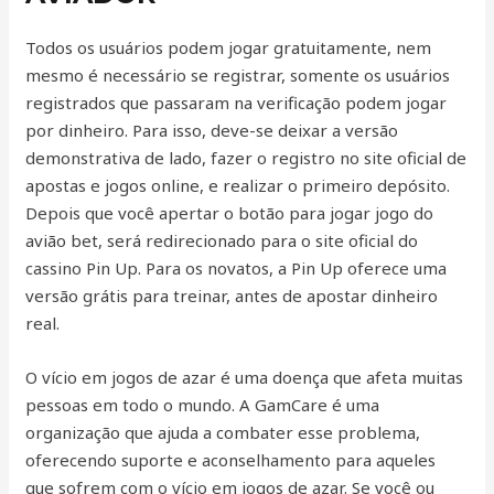
Todos os usuários podem jogar gratuitamente, nem
mesmo é necessário se registrar, somente os usuários
registrados que passaram na verificação podem jogar
por dinheiro. Para isso, deve-se deixar a versão
demonstrativa de lado, fazer o registro no site oficial de
apostas e jogos online, e realizar o primeiro depósito.
Depois que você apertar o botão para jogar jogo do
avião bet, será redirecionado para o site oficial do
cassino Pin Up. Para os novatos, a Pin Up oferece uma
versão grátis para treinar, antes de apostar dinheiro
real.
O vício em jogos de azar é uma doença que afeta muitas
pessoas em todo o mundo. A GamCare é uma
organização que ajuda a combater esse problema,
oferecendo suporte e aconselhamento para aqueles
que sofrem com o vício em jogos de azar. Se você ou