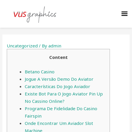
Uncategorized
/ By
admin
Content
Betano Casino
Jogue A Versão Demo Do Aviator
Características Do Jogo Aviador
Existe Bot Para O Jogo Aviator Pin Up
No Cassino Online?
Programa De Fidelidade Do Casino
Fairspin
Onde Encontrar Um Aviador Slot
Machine