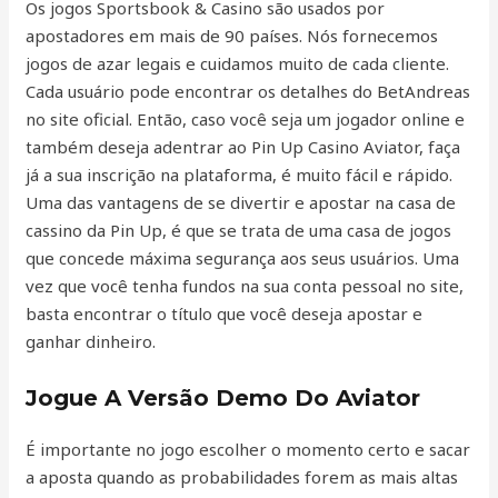
Os jogos Sportsbook & Casino são usados por
apostadores em mais de 90 países. Nós fornecemos
jogos de azar legais e cuidamos muito de cada cliente.
Cada usuário pode encontrar os detalhes do BetAndreas
no site oficial. Então, caso você seja um jogador online e
também deseja adentrar ao Pin Up Casino Aviator, faça
já a sua inscrição na plataforma, é muito fácil e rápido.
Uma das vantagens de se divertir e apostar na casa de
cassino da Pin Up, é que se trata de uma casa de jogos
que concede máxima segurança aos seus usuários. Uma
vez que você tenha fundos na sua conta pessoal no site,
basta encontrar o título que você deseja apostar e
ganhar dinheiro.
Jogue A Versão Demo Do Aviator
É importante no jogo escolher o momento certo e sacar
a aposta quando as probabilidades forem as mais altas