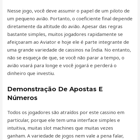
Nesse jogo, você deve assumir o papel de um piloto de
um pequeno avião. Portanto, o coeficiente final depende
diretamente da altitude do avião. Apesar das regras
bastante simples, muitos jogadores rapidamente se
afeiçoaram ao Aviator e hoje ele é parte integrante de
uma grande variedade de cassinos na Índia. No entanto,
não se esqueça de que, se você não parar a tempo, o
avião voará para longe e você jogará e perderá o
dinheiro que investiu.
Demonstração De Apostas E
Números
Todos os jogadores são atraídos por este cassino em
particular, porque ele tem uma interface simples e
intuitiva, muitas slot machines que muitas vezes
ganham. A variedade de jogos nem vale a pena falar,