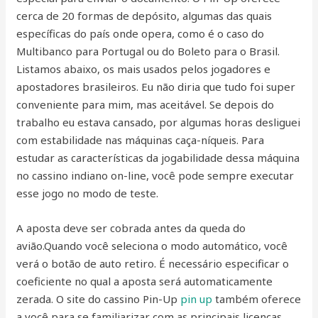
cerca de 20 formas de depósito, algumas das quais
específicas do país onde opera, como é o caso do
Multibanco para Portugal ou do Boleto para o Brasil.
Listamos abaixo, os mais usados pelos jogadores e
apostadores brasileiros. Eu não diria que tudo foi super
conveniente para mim, mas aceitável. Se depois do
trabalho eu estava cansado, por algumas horas desliguei
com estabilidade nas máquinas caça-níqueis. Para
estudar as características da jogabilidade dessa máquina
no cassino indiano on-line, você pode sempre executar
esse jogo no modo de teste.
A aposta deve ser cobrada antes da queda do
avião.Quando você seleciona o modo automático, você
verá o botão de auto retiro. É necessário especificar o
coeficiente no qual a aposta será automaticamente
zerada. O site do cassino Pin-Up
pin up
também oferece
a você para se familiarizar com as principais licenças,