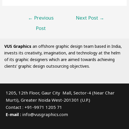
←
Previous
Next Post
→
Post
VUS Graphics
an offshore graphic design team based in India,
invests its creativity, imagination, and technology at the helm
of its graphic designers which are aimed towards achieving
clients’ graphic design outsourcing objectives.
1205, 12th Floor, Gaur City Mall, Sector-4 (Near Char
Murti), Greater Noida West-201301 (U.P.)
Contact : +91-9971 1205 71
E-mail :
info@vusgraphics.com