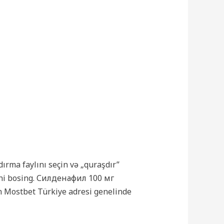
ırma faylını seçin və „quraşdır”
ani bosing. Силденафил 100 мг
n Mostbet Türkiye adresi genelinde