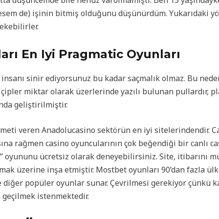
ta düşüncemde bile henüz varolmamıştı. Ben 15 yaşındayken
sem de) işinin bitmiş olduğunu düşünürdüm. Yukarıdaki yö
kebilirler.
arı En Iyi Pragmatic Oyunları
nsanı sinir ediyorsunuz bu kadar saçmalık olmaz. Bu nedenle
ipler miktar olarak üzerlerinde yazılı bulunan pullardır, pl
a geliştirilmiştir.
hizmeti veren Anadolucasino sektörün en iyi sitelerindendir. 
na rağmen casino oyuncularının çok beğendiği bir canlı casi
 oyununu ücretsiz olarak deneyebilirsiniz. Site, itibarını m
ak üzerine inşa etmiştir. Mostbet oyunları 90’dan fazla ülk
 ve diğer popüler oyunlar sunar. Çevrilmesi gerekiyor çünkü 
 geçilmek istenmektedir.