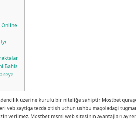
m
 Online
Iyi
maktalar
mi Bahis
haneye
encilik üzerine kurulu bir niteliğe sahiptir. Mostbet quraşd
ri veb saytiga tezda oʻtish uchun ushbu maqoladagi tugm
zin verilmez. Mostbet resmi web sitesinin avantajları ayne