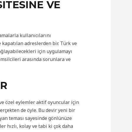
ITESINE VE
malarla kullanıcılarını
e kapatılan adreslerden bir. Türk ve
sağlayabilecekleri için uygulamayı
emsilcileri arasında sorunlara ve
AR
 özel eylemler aktif oyuncular için
rçekten de öyle. Bu devir yeni bir
ayan teması sayesinde gönlünüze
r hızlı, kolay ve tabi ki çok daha