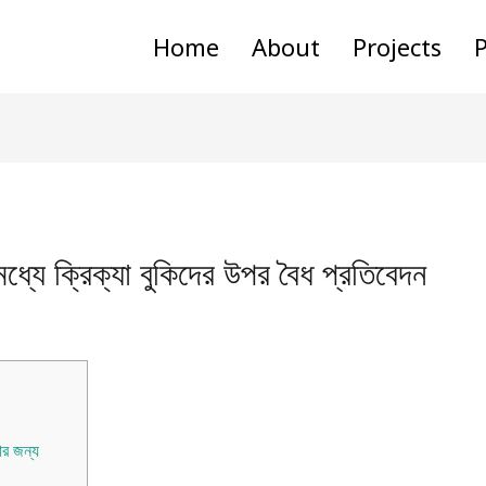
Home
About
Projects
P
যে ক্রিক্যা বুকিদের উপর বৈধ প্রতিবেদন
ার জন্য