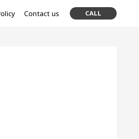
olicy
Contact us
CALL