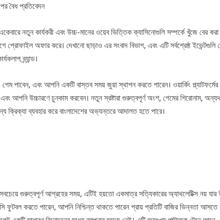
ারে নতুন কার্যকরী এবং উচ্চ-মানের ওয়েব ভিত্তিক ক্যাসিনোগুলি সম্পর্কে খুঁজে বের করা গ
বিভাগে প্রোফাইল অফার করে। দেখানো ছাড়াও এর সংবাদ বিভাগ, এবং এটি সর্বশ্রেষ্ঠ ইভেন্টগ
যকলাপ ব্র্যান্ড।
গেম পাবেন, এবং আপনি একটি বাস্তব সময় জুয়া স্থাপন করতে পারেন। ওয়ার্কিং প্ল্যাটফর্ম
 এবং আপনি উচ্চারণে চুনকাম করবেন। নতুন স্রষ্টারা গুরুত্বপূর্ণ অংশ, গেমের শিরোনাম, অন্য
র জন্য ক্রিক্যা ব্যবহার করে বাংলাদেশের অভ্যন্তরে আদালত হতে পারে।
 সবচেয়ে গুরুত্বপূর্ণ আগ্রহের সময়, এটিই হয়তো একমাত্র সত্যিকারের অ্যাথলেটিক্স নয
 ফুটবল করতে পারেন, আপনি নিশ্চিন্ত থাকতে পারেন প্রায় প্রতিটি বাজির ভিন্নতা আসতে 
্রিকেট একটি সাধারণ বিনোদনের মধ্যে আপনার সন্দেহ নেই। এটি অসংখ্য পান্টারকে টেনে আনে