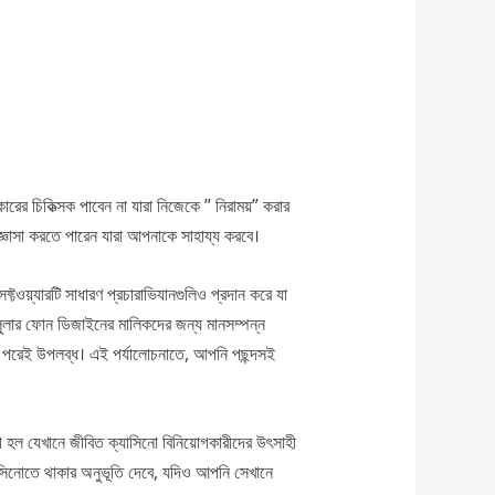
ের চিকিত্সক পাবেন না যারা নিজেকে ”
নিরাময়” করার
িজ্ঞাসা করতে পারেন যারা আপনাকে সাহায্য করবে।
টওয়্যারটি সাধারণ প্রচারাভিযানগুলিও প্রদান করে যা
লুলার ফোন ডিজাইনের মালিকদের জন্য মানসম্পন্ন
ার পরেই উপলব্ধ। এই পর্যালোচনাতে, আপনি পছন্দসই
গ হল যেখানে জীবিত ক্যাসিনো বিনিয়োগকারীদের উৎসাহী
যাসিনোতে থাকার অনুভূতি দেবে, যদিও আপনি সেখানে