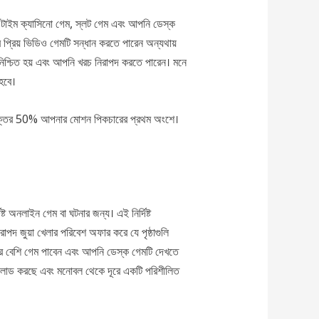
য়েল টাইম ক্যাসিনো গেম, স্লট গেম এবং আপনি ডেস্ক
প্রিয় ভিডিও গেমটি সন্ধান করতে পারেন অন্যথায়
ত নিশ্চিত হয় এবং আপনি খরচ নিরাপদ করতে পারেন। মনে
 হবে।
ার চুক্তির 50% আপনার মোশন পিকচারের প্রথম অংশে।
 অনলাইন গেম বা ঘটনার জন্য। এই নির্দিষ্ট
াপদ জুয়া খেলার পরিবেশ অফার করে যে পৃষ্ঠাগুলি
পের বেশি গেম পাবেন এবং আপনি ডেস্ক গেমটি দেখতে
াউনলোড করছে এবং মনোবল থেকে দূরে একটি পরিশীলিত